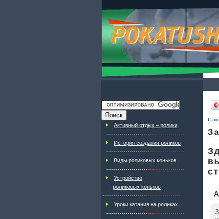
Глав
Активный отдых – ролики
За
История создания роликов
Зд
в
Виды роликовых коньков
ст
Устройство
роликовых коньков
А
Уроки катания на роликах
З