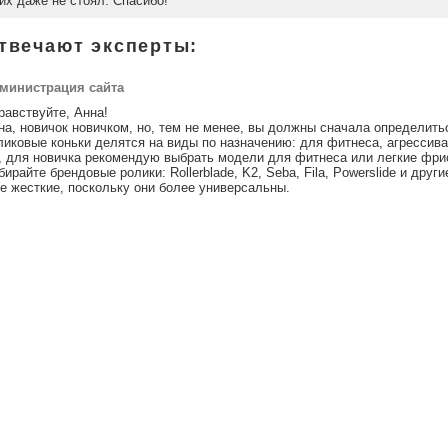
их даже не стоял. Спасибо!
твечают эксперты:
министрация сайта
равствуйте, Анна!
на, новичок новичком, но, тем не менее, вы должны сначала определить
ликовые коньки делятся на виды по назначению: для фитнеса, агрессива
, для новичка рекомендую выбрать модели для фитнеса или легкие фрис
бирайте брендовые ролики: Rollerblade, K2, Seba, Fila, Powerslide и друг
не жесткие, поскольку они более универсальны.