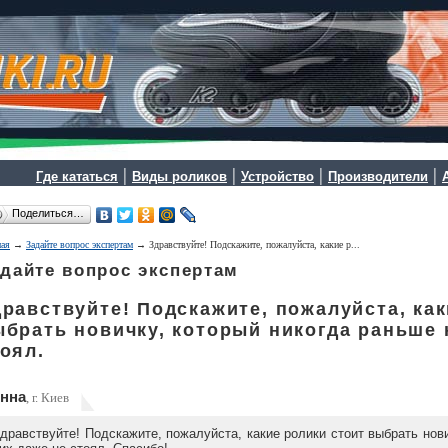
|
|
|
|
Где кататься
Виды роликов
Устройство
Производители
Поделиться…
ная
→
Задайте вопрос экспертам
→ Здравствуйте! Подскажите, пожалуйста, какие р...
дайте вопрос экспертам
равствуйте! Подскажите, пожалуйста, как
ыбрать новичку, который никогда раньше 
оял.
нна
, г. Киев
дравствуйте! Подскажите, пожалуйста, какие ролики стоит выбрать нови