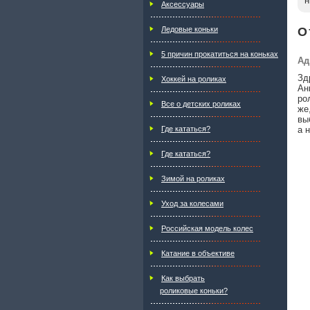
н
Аксессуары
О
Ледовые коньки
5 причин прокатиться на коньках
Ад
Зд
Хоккей на роликах
Ан
ро
Все о детских роликах
же
вы
а 
Где кататься?
Где кататься?
Зимой на роликах
Уход за колесами
Российская модель колес
Катание в объективе
Как выбрать
роликовые коньки?