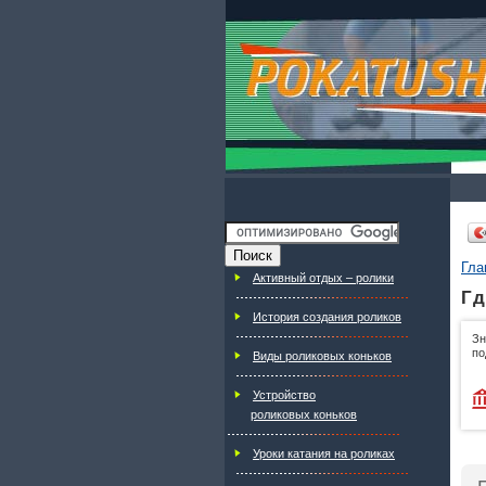
Гла
Активный отдых – ролики
Гд
История создания роликов
Зн
по
Виды роликовых коньков
Устройство
роликовых коньков
Уроки катания на роликах