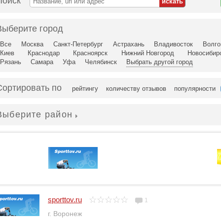
Поиск
Выберите город
Все
Москва
Санкт-Петербург
Астрахань
Владивосток
Волго
Киев
Краснодар
Красноярск
Нижний Новгород
Новосибир
Рязань
Самара
Уфа
Челябинск
Выбрать другой город
Сортировать по
рейтингу
количеству отзывов
популярности
Выберите район
sporttov.ru
1
г. Воронеж