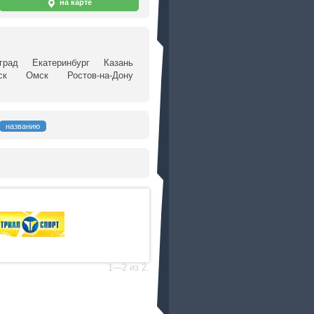
на карте
град
Екатеринбург
Казань
ск
Омск
Ростов-на-Дону
названию
1—2 из 2.