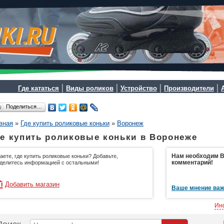
|
|
|
|
Где кататься
Виды роликов
Устройство
Производители
Поделиться…
вная
»
Где купить роликовые коньки
»
Воронеж
е купить роликовые коньки в Воронеже
Нам необходим Ва
аете, где купить роликовые коньки? Добавьте,
комментарий!
делитесь информацией с остальными!
Добавить магазин
Ваше мнение важ
Ин