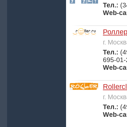
Тел.:
(3
Web-са
Ролле
г. Моск
Тел.:
(4
695-01-
Web-са
Rollerc
г. Моск
Тел.:
(4
Web-са