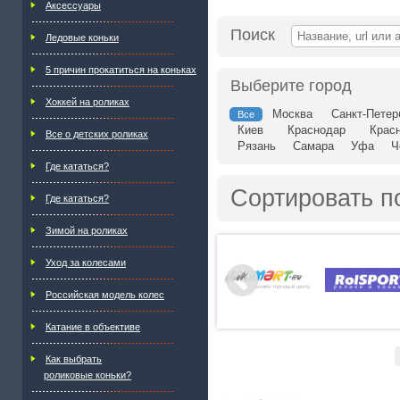
Аксессуары
Поиск
Ледовые коньки
5 причин прокатиться на коньках
Выберите город
Хоккей на роликах
Москва
Санкт-Петер
Все
Киев
Краснодар
Крас
Все о детских роликах
Рязань
Самара
Уфа
Ч
Где кататься?
Сортировать п
Где кататься?
Зимой на роликах
Уход за колесами
Российская модель колес
Катание в объективе
Как выбрать
роликовые коньки?