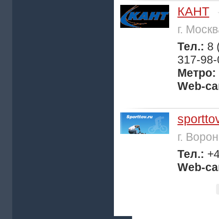
КАНТ
г. Моск
Тел.:
8 
317-98-
Метро:
Web-са
sportto
г. Воро
Тел.:
+4
Web-са