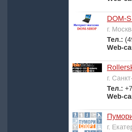
DOM-S
г. Моск
Тел.:
(4
Web-са
Rollers
г. Санк
Тел.:
+7
Web-са
Пумори
г. Екат