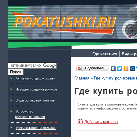
|
Где кататься
Виды р
Поделиться…
Главная
»
Где купить роликовые 
Активный отдых – ролики
Где купить р
История создания роликов
Виды роликовых коньков
Знаете, где купить роликовые коньки?
поделитесь информацией с остальны
Устройство
роликовых коньков
Добавить магазин
Уроки катания на роликах