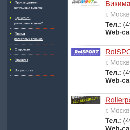
Викима
Производители
роликовых коньков
г. Моск
Где купить
Тел.:
(4
роликовые коньки?
Web-са
Прокат
роликовых коньков
О проекте
RolSP
Приколы
г. Моск
Вопрос-ответ
Тел.:
(4
Web-са
Roller
г. Моск
Тел.:
(4
Web-са