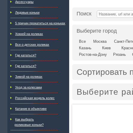
Аксессуары
Ледовые коньки
Поиск
5 причин прокатиться на коньках
Выберите город
Хоккей на роликах
Все
Москва
Санкт-Пет
Все о детских роликах
Казань
Киев
Красн
Ростов-на-Дону
Рязань
Где кататься?
Где кататься?
Сортировать 
Зимой на роликах
Уход за колесами
Выберите ра
Российская модель колес
Катание в объективе
Как выбрать
роликовые коньки?