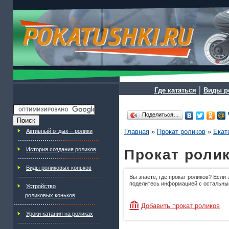
|
Где кататься
Виды р
Поделиться…
Активный отдых – ролики
Главная
»
Прокат роликов
»
Екат
История создания роликов
Прокат роли
Виды роликовых коньков
Вы знаете, где прокат роликов? Если 
поделитесь информацией с остальны
Устройство
роликовых коньков
Добавить прокат роликов
Уроки катания на роликах