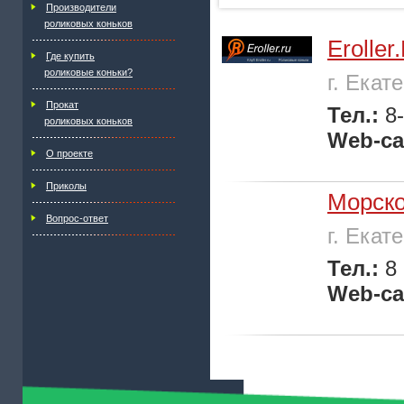
Производители
роликовых коньков
Eroller
Где купить
роликовые коньки?
г. Екат
Прокат
Тел.:
8
роликовых коньков
Web-са
О проекте
Приколы
Морско
Вопрос-ответ
г. Екат
Тел.:
8
Web-са