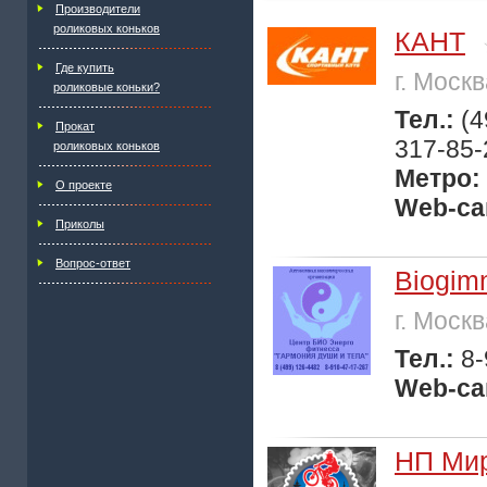
Производители
роликовых коньков
КАНТ
Где купить
г. Моск
роликовые коньки?
Тел.:
(4
Прокат
317-85-
роликовых коньков
Метро:
О проекте
Web-са
Приколы
Вопрос-ответ
Biogimn
г. Моск
Тел.:
8-
Web-са
НП Мир