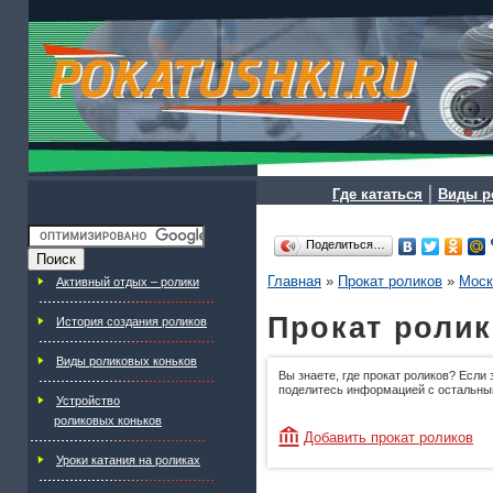
|
Где кататься
Виды р
Поделиться…
Главная
»
Прокат роликов
»
Моск
Активный отдых – ролики
Прокат ролик
История создания роликов
Виды роликовых коньков
Вы знаете, где прокат роликов? Если 
поделитесь информацией с остальны
Устройство
роликовых коньков
Добавить прокат роликов
Уроки катания на роликах