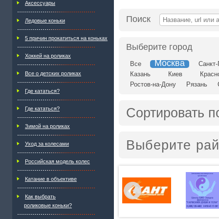
Аксессуары
Поиск
Ледовые коньки
5 причин прокатиться на коньках
Выберите город
Хоккей на роликах
Москва
Все
Санкт-
Все о детских роликах
Казань
Киев
Красн
Ростов-на-Дону
Рязань
Где кататься?
Сортировать п
Где кататься?
Зимой на роликах
Выберите ра
Уход за колесами
Российская модель колес
Катание в объективе
Как выбрать
роликовые коньки?