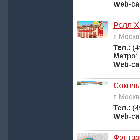
Web-са
Ролл Х
г. Моск
Тел.:
(4
Метро:
Web-са
Соколь
г. Моск
Тел.:
(4
Web-са
Фэнтаз