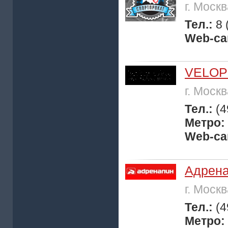
г. Моск
Тел.:
8 
Web-са
VELOP
г. Моск
Тел.:
(4
Метро:
Web-са
Адрен
г. Моск
Тел.:
(4
Метро: