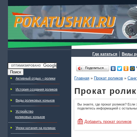
|
Где кататься
Виды р
Поделиться…
Главная
»
Прокат роликов
»
Санк
Активный отдых – ролики
Прокат ролик
История создания роликов
Виды роликовых коньков
Вы знаете, где прокат роликов? Если 
поделитесь информацией с остальны
Устройство
роликовых коньков
Добавить прокат роликов
Уроки катания на роликах