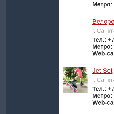
Метро:
Велоро
г. Санк
Тел.:
+7
Метро:
Web-са
Jet Set
г. Санк
Тел.:
+7
Метро:
Web-са