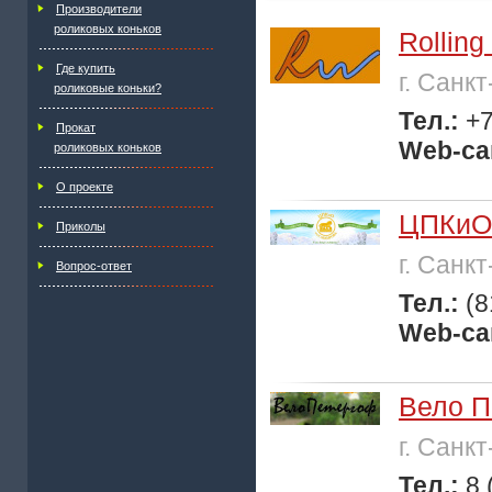
Производители
роликовых коньков
Rollin
Где купить
г. Санк
роликовые коньки?
Тел.:
+7
Прокат
Web-са
роликовых коньков
О проекте
ЦПКиО
Приколы
г. Санк
Вопрос-ответ
Тел.:
(8
Web-са
Вело П
г. Санк
Тел.:
8 