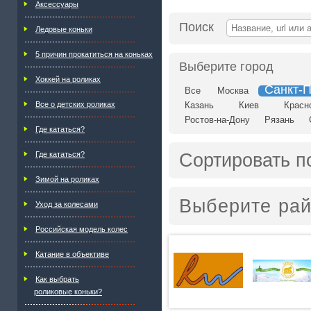
Аксессуары
Поиск
Ледовые коньки
5 причин прокатиться на коньках
Выберите город
Хоккей на роликах
Санкт-П
Все
Москва
Все о детских роликах
Казань
Киев
Красн
Ростов-на-Дону
Рязань
Где кататься?
Сортировать п
Где кататься?
Зимой на роликах
Выберите ра
Уход за колесами
Российская модель колес
Катание в объективе
Как выбрать
роликовые коньки?