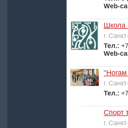
Web-са
Школа 
г. Санк
Тел.:
+7
Web-са
"Ногам
г. Санк
Тел.:
+7
Спорт 
г. Санк