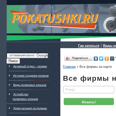
|
Где кататься
Виды р
Поделиться…
Активный отдых – ролики
Главная
»
Все фирмы на карте
История создания роликов
Все фирмы н
Виды роликовых коньков
Я ищу
Устройство
роликовых коньков
Уроки катания на роликах