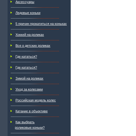
Аксессуары
Ледовые коньки
5 причин прокатиться на коньках
Хоккей на роликах
Все о детских роликах
Где кататься?
Где кататься?
Зимой на роликах
Уход за колесами
Российская модель колес
Катание в объективе
Как выбрать
роликовые коньки?