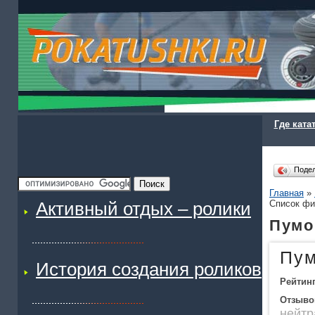
Где ката
Поде
Главная
»
Активный отдых – ролики
Cписок ф
Пумо
Пум
История создания роликов
Рейтин
Отзыво
нейтр