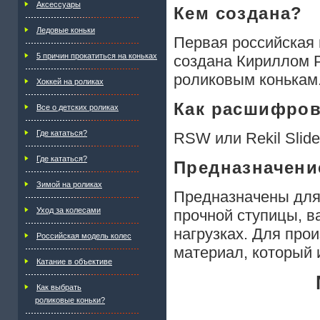
Аксессуары
Кем создана?
Ледовые коньки
Первая российская
5 причин прокатиться на коньках
создана Кириллом 
роликовым конькам
Хоккей на роликах
Как расшифро
Все о детских роликах
Где кататься?
RSW или Rekil Slid
Где кататься?
Предназначени
Зимой на роликах
Предназначены для
Уход за колесами
прочной ступицы, в
нагрузках. Для про
Российская модель колес
материал, который 
Катание в объективе
Как выбрать
роликовые коньки?