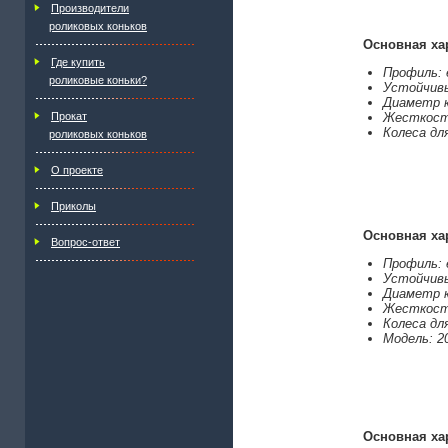
Производители
роликовых коньков
Основная ха
Где купить
Профиль: 
роликовые коньки?
Устойчивы
Диаметр к
Жесткост
Прокат
Колеса дл
роликовых коньков
О проекте
Приколы
Основная ха
Вопрос-ответ
Профиль: 
Устойчивы
Диаметр к
Жесткост
Колеса дл
Модель: 2
Основная ха