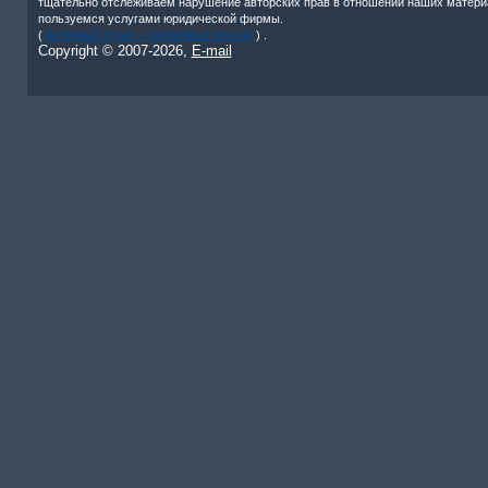
тщательно отслеживаем нарушение авторских прав в отношении наших матери
пользуемся услугами юридической фирмы.
(
Активный отдых – роликовые коньки!
) .
Copyright © 2007-
2026,
E-mail