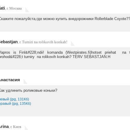
ati
, г. Москва
Скажите пожалуйста,где можно купить внедорожники Rollerblade Coyote?
ebastjan
, г. Turniri na rolikovih konkah!
Vapros is Finl&#228;ndii! komanda (Westpirates.fi)hotset priehat na
prohod&#228;t turniry na rolikovih konkah? TERV SEBASTJAN.H
Анастасия
Как удлинить роликовые коньки?
левый (jpg, 131Кб)
правый (jpg, 135Кб)
rina
, г. Киев