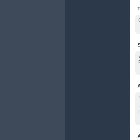
T
S
A