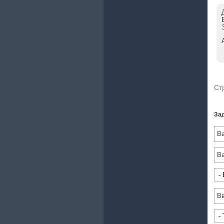
Ст
Зад