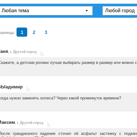
раницы:
1
2
3
Таня
, г. Другой город
Скажите, а детские ролики лучше выбирать размер в размер или можно 
ВЫадимир
когда нужно заменять колеса? Через какой промежуток времени?
Максим
, г. Другой город
После грандиозного падения сточил об асфальт застежку с подкач