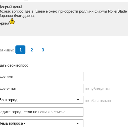
Добрый день!
Возник вопрос где в Киеве можно приобрести роллики фирмы RollerBlade
Заранее благодарна,
Арина
раницы:
1
2
3
ать свой вопрос
не публикуется
не обязательно