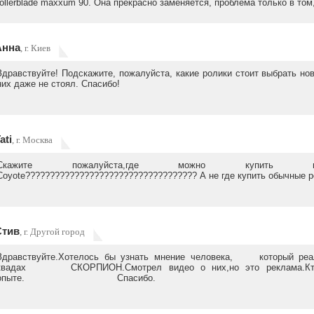
rollerblade maxxum 90. Она прекрасно заменяется, проблема только в том,
Анна
, г. Киев
Здравствуйте! Подскажите, пожалуйста, какие ролики стоит выбрать нов
них даже не стоял. Спасибо!
ati
, г. Москва
Скажите пожалуйста,где можно купить внедо
Coyote??????????????????????????????????? А не где купить обычные рол
Стив
, г. Другой город
Здравствуйте.Хотелось бы узнать мнение человека, который реал
квадах СКОРПИОН.Смотрел видео о них,но это реклама.
опыте. Спасибо.