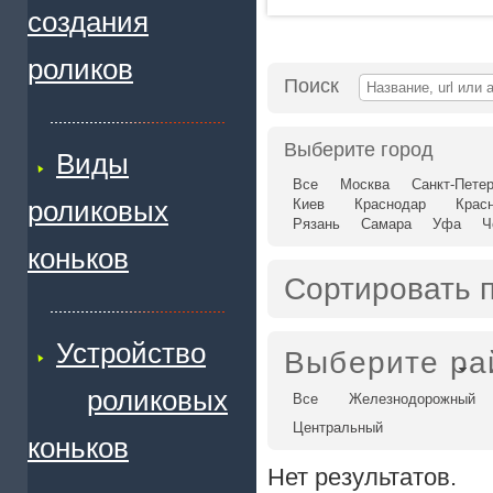
создания
роликов
Поиск
Выберите город
Виды
Все
Москва
Санкт-Петер
роликовых
Киев
Краснодар
Крас
Рязань
Самара
Уфа
Ч
коньков
Сортировать 
Устройство
Выберите ра
роликовых
Все
Железнодорожный
Центральный
коньков
Нет результатов.