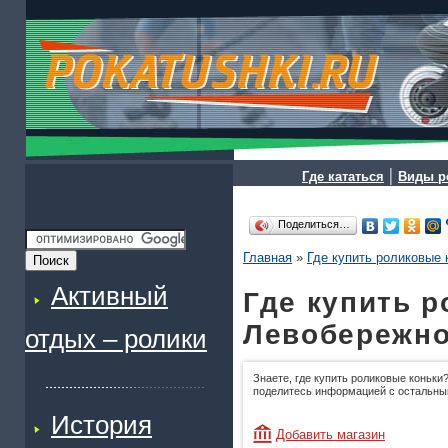
|
Где кататься
Виды р
Поделиться…
Главная
»
Где купить роликовые 
Активный
Где купить р
Левобережно
отдых – ролики
Знаете, где купить роликовые коньки?
поделитесь информацией с остальны
История
Добавить магазин