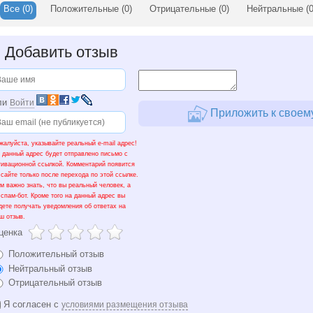
Все
(0)
Положительные
(0)
Отрицательные
(0)
Нейтральные
(0
+
Добавить отзыв
ли
Войти
Приложить к своему
жалуйста, указывайте реальный e-mail адрес!
 данный адрес будет отправлено письмо с
тивационной ссылкой. Комментарий появится
 сайте только после перехода по этой ссылке.
м важно знать, что вы реальный человек, а
 спам-бот. Кроме того на данный адрес вы
дете получать уведомления об ответах на
ш отзыв.
ценка
Положительный отзыв
Нейтральный отзыв
Отрицательный отзыв
Я согласен с
условиями размещения отзыва