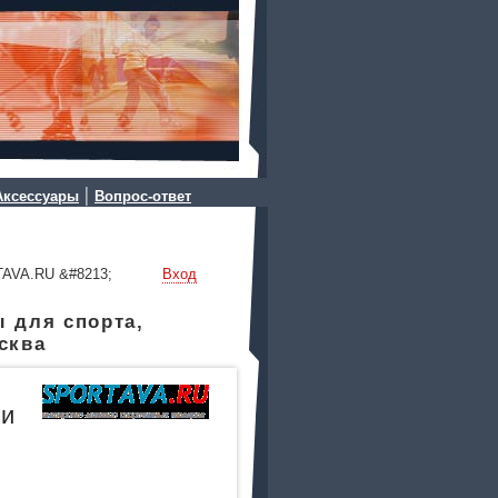
|
Аксессуары
Вопрос-ответ
TAVA.RU &#8213;
Вход
 для спорта,
сква
 и