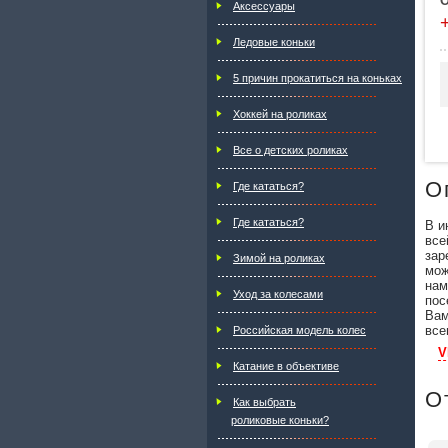
Аксессуары
Ледовые коньки
5 причин прокатиться на коньках
Хоккей на роликах
Все о детских роликах
О
Где кататься?
Где кататься?
В и
все
зар
Зимой на роликах
мож
нам
Уход за колесами
пос
Вам
все
Российская модель колес
V
Катание в объективе
О
Как выбрать
роликовые коньки?