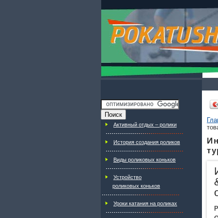
Гла
Активный отдых – ролики
тов
Ин
История создания роликов
ту
Виды роликовых коньков
Устройство
роликовых коньков
Уроки катания на роликах
Р