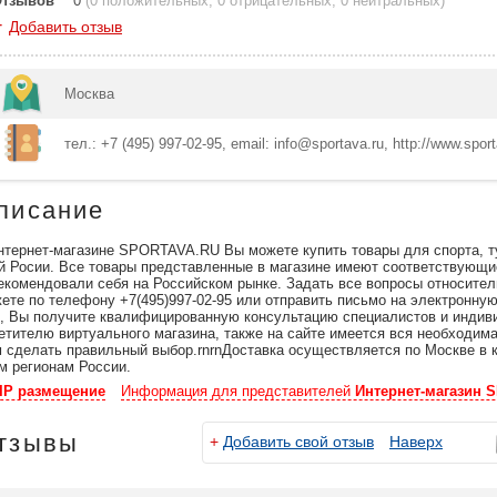
Отзывов
0
(
0 положительных
,
0 отрицательных
,
0 нейтральных
)
+
Добавить отзыв
Москва
тел.: +7 (495) 997-02-95, email: info@sportava.ru, http://www.spor
писание
нтернет-магазине SPORTAVA.RU Вы можете купить товары для спорта, ту
й Росии. Все товары представленные в магазине имеют соответствующи
екомендовали себя на Российском рынке. Задать все вопросы относител
ете по телефону +7(495)997-02-95 или отправить письмо на электронную 
, Вы получите квалифицированную консультацию специалистов и индив
етителю виртуального магазина, также на сайте имеется вся необходим
 сделать правильный выбор.rnrnДоставка осуществляется по Москве в к
м регионам России.
IP размещение
Информация для представителей
Интернет-магазин 
тзывы
+
Добавить свой отзыв
Наверх