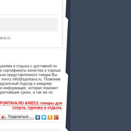
tava.ru
ризма и отдыха с доставкой по
е сертификаты качества и хорошо
ьно представленного товара Вы
почту info@sportava.ru. Позвонив
идуальный подход к каждому
ая информация, которая поможет
ратчайшие сроки, а так же по
SPORTAVA.RU &#8213; товары для
спорта, туризма и отдыха.
Поделиться…