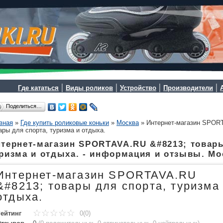
|
|
|
|
Где кататься
Виды роликов
Устройство
Производители
Поделиться…
вная
»
Где купить роликовые коньки
»
Москва
»
Интернет-магазин SPOR
ары для спорта, туризма и отдыха.
тернет-магазин SPORTAVA.RU &#8213; товары
ризма и отдыха. - информация и отзывы. Мо
Интернет-магазин SPORTAVA.RU
&#8213; товары для спорта, туризма
отдыха.
ейтинг
0(0)