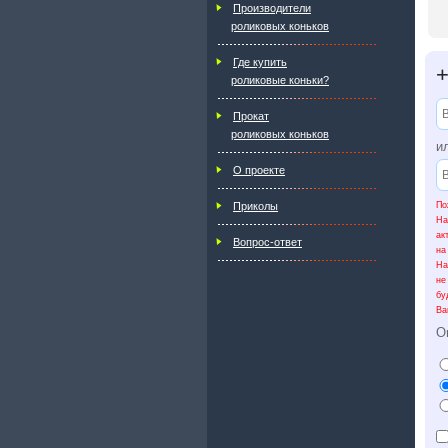
Производители
роликовых коньков
Где купить
роликовые коньки?
Прокат
роликовых коньков
и
О проекте
По
Приколы
На
ак
Вопрос-ответ
на
На
не
бу
Ва
О