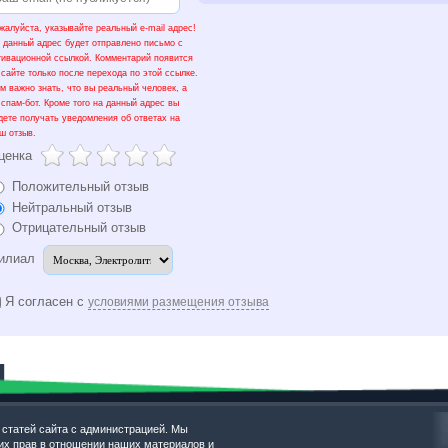
жалуйста, указывайте реальный e-mail адрес!
 данный адрес будет отправлено письмо с
тивационной ссылкой. Комментарий появится
 сайте только после перехода по этой ссылке.
м важно знать, что вы реальный человек, а
 спам-бот. Кроме того на данный адрес вы
дете получать уведомления об ответах на
ш отзыв.
ценка
Положительный отзыв
Нейтральный отзыв
Отрицательный отзыв
илиал
Я согласен с
условиями размещения отзыва
 статей сайта с администрацией. Мы
х прав в отношении наших материалов и