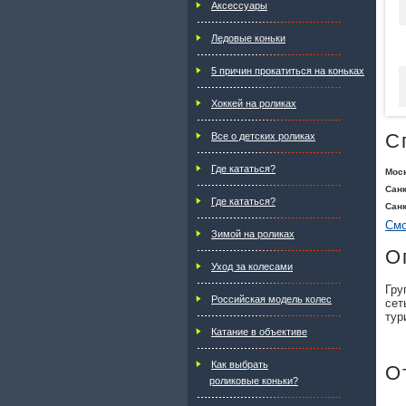
Аксессуары
Ледовые коньки
5 причин прокатиться на коньках
Хоккей на роликах
С
Все о детских роликах
Где кататься?
Мос
Санк
Где кататься?
Санк
Смо
Зимой на роликах
О
Уход за колесами
Гру
Российская модель колес
сет
тур
Катание в объективе
Как выбрать
О
роликовые коньки?