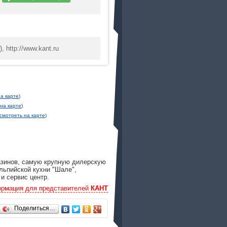
, http://www.kant.ru
а карте
)
на карте
)
смотреть на карте
)
азинов, самую крупную дилерскую
льпийской кухни "Шале",
и сервис центр.
рмация для представителей
КАНТ
Поделиться…