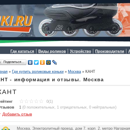
|
|
|
|
Где кататься
Виды роликов
Устройство
Производители
Поделиться…
вная
»
Где купить роликовые коньки
»
Москва
»
КАНТ
НТ - информация и отзывы. Москва
КАНТ
ейтинг
0(1)
Отзывов
1
(
0 положительных
,
1 отрицательных
,
0 нейтральных
)
+
Добавить отзыв
Москва, Электролитный проезд, дом 7, корп. 2, метро Нагорна