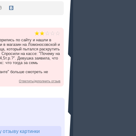
)
ерились по сайту и нашли в
 в магазин на Ломоносовской и
ца, который пытался раскрутить
 Спросили на кассе: "Почему на
4,5т.р.?". Девушка заявила, что
с: что тогда за семь
Канте" больше смотреть не
Ответить/дополнить отзыв
 отзыву картинки