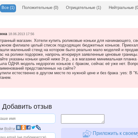
Все
(1)
Положительные
(0)
Отрицательные
(1)
Нейтральные
(0
нна
18.06.2013 17:56
транный магазин. Хотели купить роликовые коньки для начинающего, св
ужном филиале целый список подходящих бюджетных коньков. Приехали
ашли маленький стенд на котором было реально мало моделей и продав
ас на ролики подороже, напрочь игнорируя заявленные ценовые границы.
айте указаны коньки ценой ниже 3т.р., а в магазине минимальная планка 
ыла ОДНА модель недорогих коньков с браком, сейчас её уже нет. Вопро
аименований представленных на сайте?
упили естественно в другом месте по нужной цене и без брака :yes: В "
танем.
+
Добавить отзыв
ли
Войти
Приложить к своему