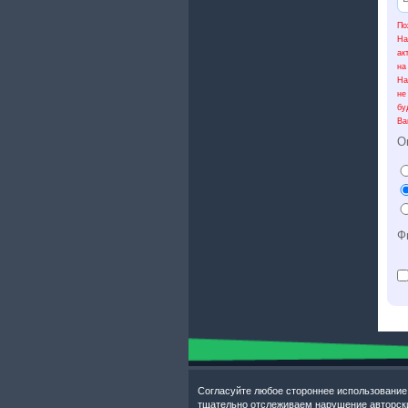
По
На
ак
на
На
не
бу
Ва
О
Ф
Согласуйте любое стороннее использование
тщательно отслеживаем нарушение авторски