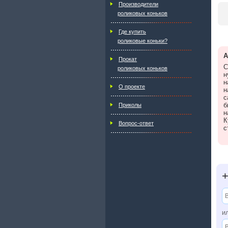
Производители
роликовых коньков
Где купить
роликовые коньки?
А
Прокат
С
роликовых коньков
н
н
О проекте
н
с
б
Приколы
н
К
Вопрос-ответ
с
и