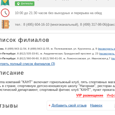
филиалы
10:00 до 21:30 часов без выходных и перерыва на обед
тел.: 8 (495) 604-16-10 (многоканальный), 8 (499) 317-98-06(факс)
писок филиалов
ква
, 8 (499) 943-11-54, 8 (499) 943-11-55, м. Полежаевская, ул. Куусинена, д. 9 (
посмотреть н
т-Петербург
, 8 (812) 535-33-91, м. Академическая, Гражданский проспект д. 23 (
посмотреть 
т-Петербург
, 8 (812) 560-06-60, 8 (812) 560-61-00, м. Ломоносовская, ул. Ивановская д.7 (
по
треть полный список филиалов (3)
писание
ппа компаний "КАНТ" включает горнолыжный клуб, пять спортивных маг
ь в стране, спортивную детско-юношескую школу "Нагорная", ресторан а
истический департамент, спортивный фитнес клуб "КАНТ", пункт проката 
VIP размещение
Инфо
тзывы
+
Добавить свой отзыв
Наверх