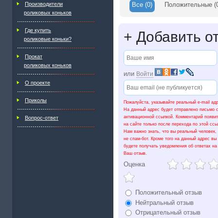
Производители
Все
(0)
Положительные
(
роликовых коньков
Где купить
+
Добавить о
роликовые коньки?
Прокат
роликовых коньков
или
Войти
О проекте
Приколы
Пожалуйста, указывайте реальный e-mail ад
На данный адрес будет отправлено письмо 
активационной ссылкой. Комментарий появи
Вопрос-ответ
на сайте только после перехода по этой ссы
Нам важно знать, что вы реальный человек,
не спам-бот. Кроме того на данный адрес вы
будете получать уведомления об ответах на
Ваш отзыв.
Оценка
Положительный отзыв
Нейтральный отзыв
Отрицательный отзыв