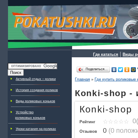
|
Где кататься
Виды р
Поделиться…
Активный отдых – ролики
Главная
»
Где купить роликовые 
История создания роликов
Кonki-shop 
Виды роликовых коньков
Кonki-shop
Устройство
роликовых коньков
0(
Рейтинг
0
(
0 полож
Уроки катания на роликах
Отзывов