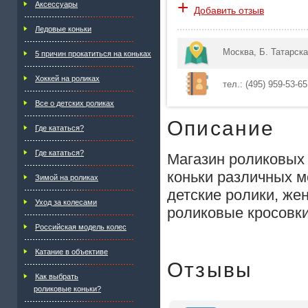
+
Аксессуары
Добавить отзыв
Ледовые коньки
Москва, Б. Татарск
5 причин прокатиться на коньках
Хоккей на роликах
тел.: (495) 959-53-65
Все о детских роликах
Описание
Где кататься?
Где кататься?
Магазин роликовых 
коньки различных м
Зимой на роликах
детские ролики, же
Уход за колесами
роликовые кросовк
Российская модель колес
Катание в объективе
Отзывы
Как выбрать
роликовые коньки?