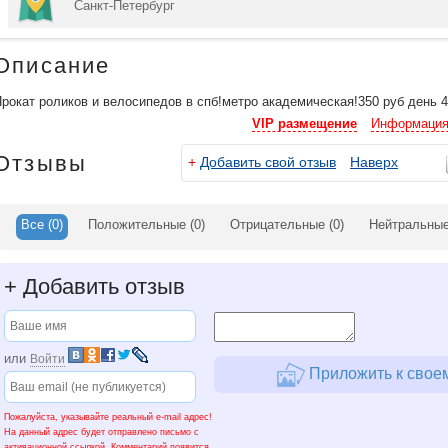
Санкт-Петербург
Описание
рокат роликов и велосипедов в спб!метро академическая!350 руб день 45
VIP размещение
Информация
Отзывы
+
Добавить свой отзыв
Наверх
Все
(0)
Положительные
(0)
Отрицательные
(0)
Нейтральны
+
Добавить отзыв
или
Войти
Приложить к своем
Пожалуйста, указывайте реальный e-mail адрес!
На данный адрес будет отправлено письмо с
активационной ссылкой. Комментарий появится