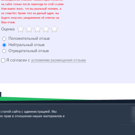
на сайте только после перехода по этой ссылке.
Нам важно знать, что вы реальный человек, а
не спам-бот. Кроме того на данный адрес вы
будете получать уведомления об ответах на
Ваш отзыв.
Оценка
Положительный отзыв
Нейтральный отзыв
Отрицательный отзыв
Я согласен с
условиями размещения отзыва
 статей сайта с администрацией. Мы
х прав в отношении наших материалов и