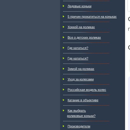
Ледовые коньки
5 причин прокатиться на коньках
Хоккей на роликах
П
Все о детских роликах
Где кататься?
Где кататься?
Зимой на роликах
Уход за колесами
Российская модель колес
Катание в объективе
Как выбрать
роликовые коньки?
Производители