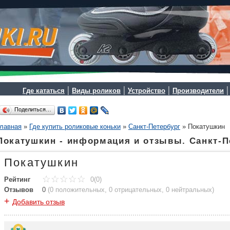
|
|
|
Где кататься
Виды роликов
Устройство
Производители
Поделиться…
лавная
»
Где купить роликовые коньки
»
Санкт-Петербург
»
Покатушкин
Покатушкин - информация и отзывы. Санкт-П
Покатушкин
Рейтинг
0(0)
Отзывов
0
(
0 положительных
,
0 отрицательных
,
0 нейтральных
)
+
Добавить отзыв