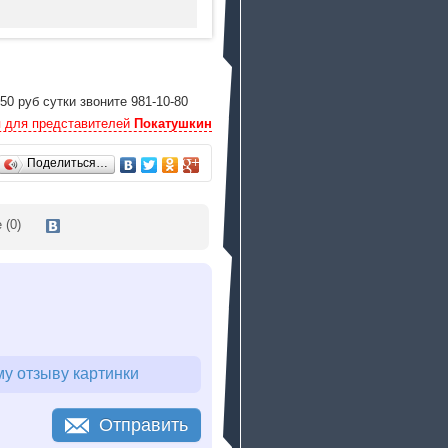
0 руб сутки звоните 981-10-80
 для представителей
Покатушкин
Поделиться…
е
(0)
у отзыву картинки
Отправить