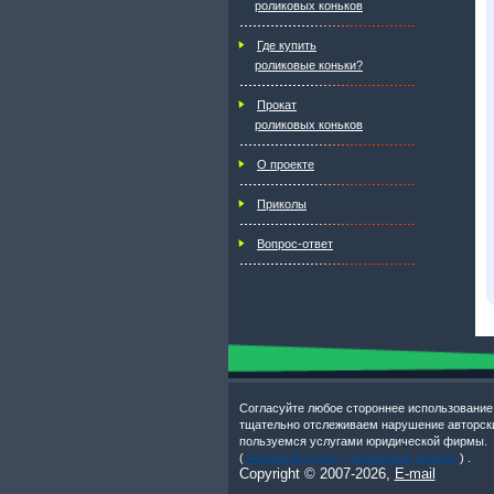
роликовых коньков
Где купить
роликовые коньки?
Прокат
роликовых коньков
О проекте
Приколы
Вопрос-ответ
Согласуйте любое стороннее использование
тщательно отслеживаем нарушение авторски
пользуемся услугами юридической фирмы.
(
Активный отдых – роликовые коньки!
) .
Copyright © 2007-
2026,
E-mail