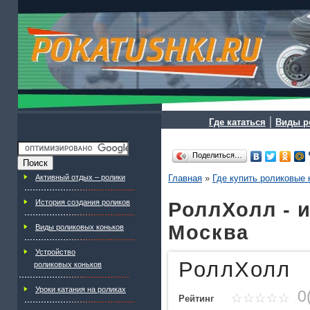
|
Где кататься
Виды р
Поделиться…
Активный отдых – ролики
Главная
»
Где купить роликовые 
История создания роликов
РоллХолл - 
Москва
Виды роликовых коньков
Устройство
РоллХолл
роликовых коньков
Уроки катания на роликах
0(
Рейтинг