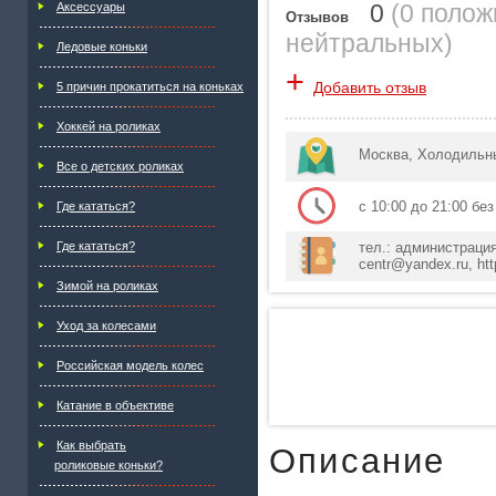
0
(
0 поло
Аксессуары
Отзывов
нейтральных
)
Ледовые коньки
+
Добавить отзыв
5 причин прокатиться на коньках
Хоккей на роликах
Москва, Холодильны
Все о детских роликах
с 10:00 до 21:00 бе
Где кататься?
Где кататься?
тел.: администрация:
centr@yandex.ru, http
Зимой на роликах
Уход за колесами
Российская модель колес
Катание в объективе
Как выбрать
Описание
роликовые коньки?