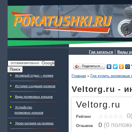
|
Где кататься
Виды р
Поделиться…
Активный отдых – ролики
Главная
»
Где купить роликовые 
История создания роликов
Veltorg.ru -
Виды роликовых коньков
Veltorg.ru
Устройство
роликовых коньков
0(
Рейтинг
0
(
0 полож
Уроки катания на роликах
Отзывов