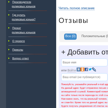
Производители
роликовых коньков
Читать полное описание
Где купить
Отзывы
роликовые коньки?
Прокат
роликовых коньков
Все
(0)
Положительные
(
О проекте
+
Добавить о
Приколы
Вопрос-ответ
или
Войти
Пожалуйста, указывайте реальный e-mail ад
На данный адрес будет отправлено письмо 
активационной ссылкой. Комментарий появи
на сайте только после перехода по этой ссы
Нам важно знать, что вы реальный человек,
не спам-бот. Кроме того на данный адрес вы
будете получать уведомления об ответах на