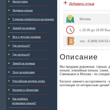
+
Аксессуары
Добавить отзыв
Ледовые коньки
Москва
5 причин прокатиться на коньках
Хоккей на роликах
с 10.00 до 19.00 Вы
Все о детских роликах
тел.: 8 (909) 634-53-
Где кататься?
Описание
Где кататься?
Зимой на роликах
Мы продаем дорожные, горные, д
коньки, хоккейные коньки, санки,
Уход за колесами
Самовывоз в Москве - по специа
Российская модель колес
Каталог зимнего ассортимента - 
коллекция по интересным ценам!
Катание в объективе
Как выбрать
роликовые коньки?