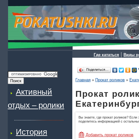
|
Где кататься
Виды р
Поделиться…
Главная
»
Прокат роликов
»
Екат
Активный
Прокат ролик
Екатеринбур
отдых – ролики
Вы знаете, где прокат роликов? Если 
поделитесь информацией с остальны
История
Добавить прокат роликов