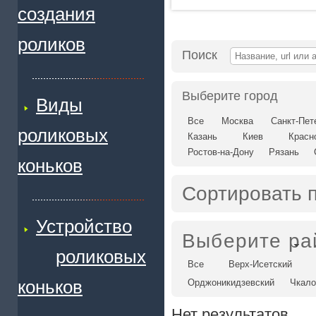
создания
роликов
Поиск
Выберите город
Виды
Все
Москва
Санкт-Пет
роликовых
Казань
Киев
Красн
Ростов-на-Дону
Рязань
коньков
Сортировать 
Устройство
Выберите ра
роликовых
Все
Верх-Исетский
коньков
Орджоникидзевский
Чкало
Нет результатов.