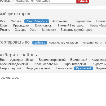
Поиск
Выберите город
Все
Москва
Астрахань
Владивосток
Волго
Санкт-Петербург
Киев
Краснодар
Красноярск
Нижний Новгород
Новосибир
Рязань
Самара
Уфа
Челябинск
Выбрать другой город
Сортировать по
количеству отзывов
популярности
рейтингу
Выберите район
Все
Адмиралтейский
Василеостровский
Выборгский
Калининс
Красногвардейский
Красносельский
Кронштадский
Курортн
Петроградский
Петродворцовый
Приморский
Фрунзе
Пушкинский
 результатов.