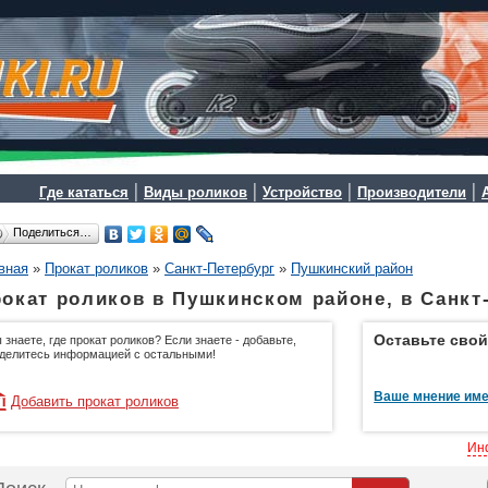
|
|
|
|
Где кататься
Виды роликов
Устройство
Производители
Поделиться…
вная
»
Прокат роликов
»
Санкт-Петербург
»
Пушкинский район
окат роликов в Пушкинском районе, в Санкт
Оставьте свой
 знаете, где прокат роликов? Если знаете - добавьте,
делитесь информацией с остальными!
Ваше мнение име
Добавить прокат роликов
Ин