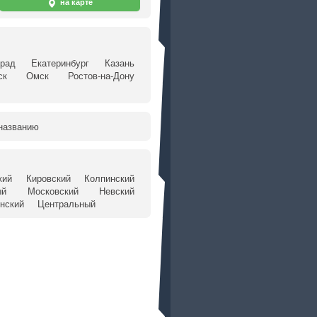
на карте
град
Екатеринбург
Казань
ск
Омск
Ростов-на-Дону
названию
кий
Кировский
Колпинский
ый
Московский
Невский
нский
Центральный