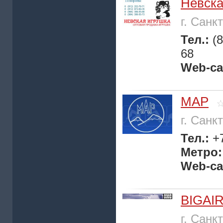
Невска
г. Санк
Тел.:
(
68
Web-са
МАР
г. Санк
Тел.:
+
Метро
Web-са
BIGAI
г. Санк