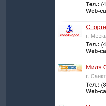
Тел.:
(
Web-са
Спорт
г. Моск
Тел.:
(
Web-са
Миля 
г. Санк
Тел.:
(
Web-са