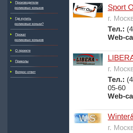
Производители
Sport 
роликовых коньков
г. Моск
Где купить
роликовые коньки?
Тел.:
(
Прокат
Web-са
роликовых коньков
О проекте
LIBER
Приколы
г. Моск
Вопрос-ответ
Тел.:
(
05-60
Web-са
Winte
г. Моск