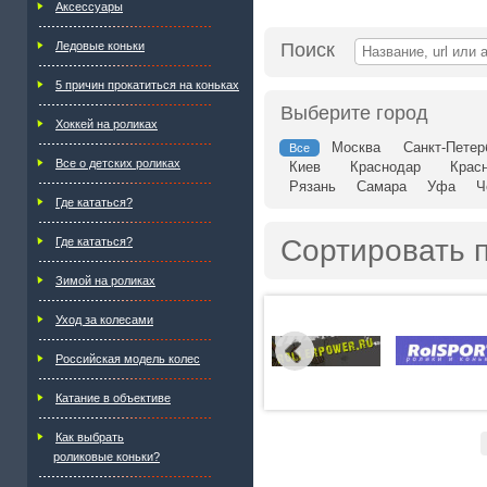
Аксессуары
Ледовые коньки
Поиск
5 причин прокатиться на коньках
Выберите город
Хоккей на роликах
Москва
Санкт-Петер
Все
Все о детских роликах
Киев
Краснодар
Крас
Рязань
Самара
Уфа
Ч
Где кататься?
Сортировать 
Где кататься?
Зимой на роликах
Уход за колесами
Российская модель колес
Катание в объективе
Как выбрать
роликовые коньки?