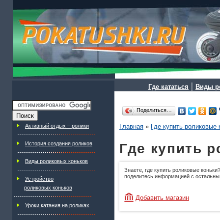
|
Где кататься
Виды р
Поделиться…
Активный отдых – ролики
Главная
»
Где купить роликовые 
История создания роликов
Где купить 
Виды роликовых коньков
Знаете, где купить роликовые коньки?
поделитесь информацией с остальны
Устройство
роликовых коньков
Добавить магазин
Уроки катания на роликах