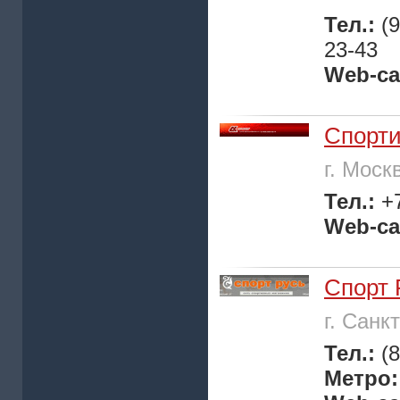
Тел.:
(
23-43
Web-са
Спорти
г. Моск
Тел.:
+
Web-са
Спорт 
г. Санк
Тел.:
(
Метро