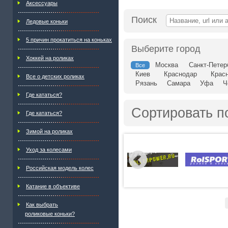
Аксессуары
Поиск
Ледовые коньки
5 причин прокатиться на коньках
Выберите город
Хоккей на роликах
Москва
Санкт-Петер
Все
Киев
Краснодар
Крас
Все о детских роликах
Рязань
Самара
Уфа
Ч
Где кататься?
Сортировать п
Где кататься?
Зимой на роликах
Уход за колесами
Российская модель колес
Катание в объективе
Как выбрать
роликовые коньки?