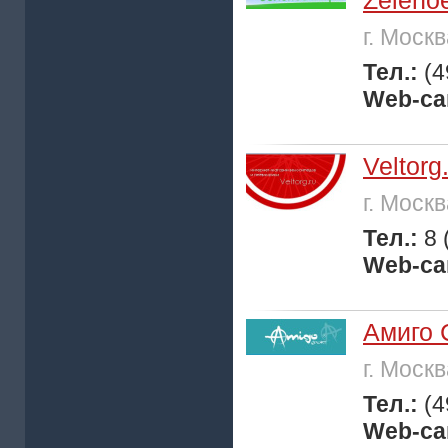
Zeleno
г. Моск
Тел.:
(4
Web-са
Veltorg
г. Моск
Тел.:
8 
Web-са
Амиго 
г. Моск
Тел.:
(4
Web-са