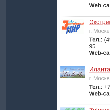
Web-са
Экстре
г. Моск
Тел.:
(4
95
Web-са
Иланта
г. Моск
Тел.:
+7
Web-са