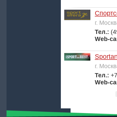
Спорт
г. Моск
Тел.:
(4
Web-са
Sportan
г. Моск
Тел.:
+7
Web-са