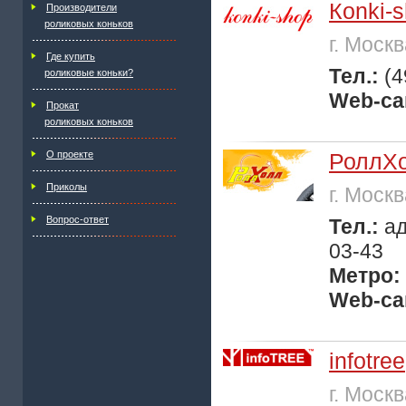
Кonki-
Производители
роликовых коньков
г. Моск
Где купить
Тел.:
(4
роликовые коньки?
Web-са
Прокат
роликовых коньков
О проекте
РоллХ
Приколы
г. Моск
Вопрос-ответ
Тел.:
ад
03-43
Метро:
Web-са
infotree
г. Моск