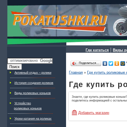
|
Где кататься
Виды р
Поделиться…
Главная
»
Где купить роликовые 
Активный отдых – ролики
Где купить р
История создания роликов
Виды роликовых коньков
Знаете, где купить роликовые коньки?
поделитесь информацией с остальны
Устройство
роликовых коньков
Добавить магазин
Уроки катания на роликах