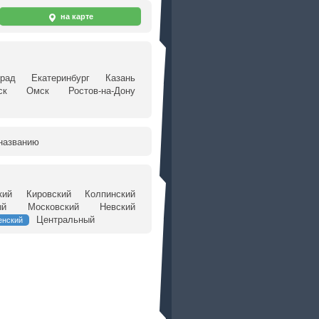
на карте
град
Екатеринбург
Казань
ск
Омск
Ростов-на-Дону
названию
кий
Кировский
Колпинский
ый
Московский
Невский
Центральный
енский