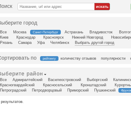
Поиск
Выберите город
Все
Москва
Астрахань
Владивосток
Волго
Санкт-Петербург
Киев
Краснодар
Красноярск
Нижний Новгород
Новосибир
Рязань
Самара
Уфа
Челябинск
Выбрать другой город
Сортировать по
количеству отзывов
популярности
рейтингу
Выберите район
Все
Адмиралтейский
Василеостровский
Выборгский
Калининс
Красногвардейский
Красносельский
Кронштадский
Курортн
Петроградский
Петродворцовый
Приморский
Пушкинский
Фрунз
 результатов.