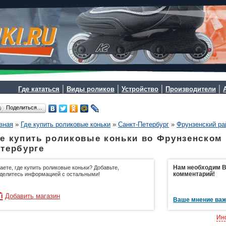
|
|
|
|
Где кататься
Виды роликов
Устройство
Производители
Поделиться…
вная
»
Где купить роликовые коньки
»
Санкт-Петербург
»
Фрунзенский ра
е купить роликовые коньки во Фрунзенском 
тербурге
Нам необходим Ва
аете, где купить роликовые коньки? Добавьте,
комментарий!
делитесь информацией с остальными!
Добавить магазин
Ваше мнение важ
Ин