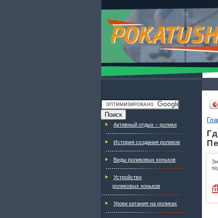
Гла
Активный отдых – ролики
Гд
Пе
История создания роликов
Виды роликовых коньков
Зн
по
Устройство
роликовых коньков
Уроки катания на роликах