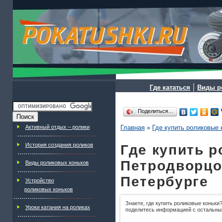
|
Где кататься
Виды р
Поделиться…
Активный отдых – ролики
Главная
»
Где купить роликовые 
История создания роликов
Где купить р
Петродворцо
Виды роликовых коньков
Петербурге
Устройство
роликовых коньков
Знаете, где купить роликовые коньки?
Уроки катания на роликах
поделитесь информацией с остальны