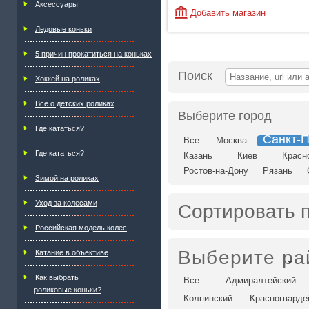
Аксессуары
Добавить магазин
Ледовые коньки
5 причин прокатиться на коньках
Поиск
Хоккей на роликах
Все о детских роликах
Выберите город
Где кататься?
Санкт-П
Все
Москва
Где кататься?
Казань
Киев
Красн
Ростов-на-Дону
Рязань
Зимой на роликах
Уход за колесами
Сортировать 
Российская модель колес
Выберите ра
Катание в объективе
Как выбрать
Все
Адмиралтейский
роликовые коньки?
Колпинский
Красногварде