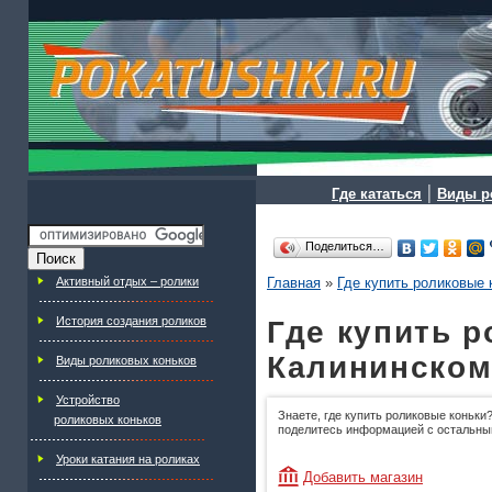
|
Где кататься
Виды р
Поделиться…
Активный отдых – ролики
Главная
»
Где купить роликовые 
История создания роликов
Где купить р
Калининском
Виды роликовых коньков
Устройство
Знаете, где купить роликовые коньки?
роликовых коньков
поделитесь информацией с остальны
Уроки катания на роликах
Добавить магазин