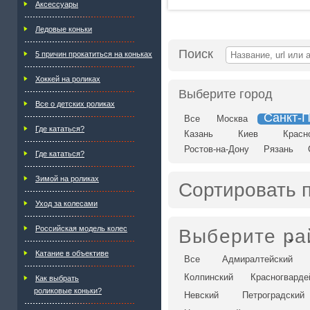
Аксессуары
Ледовые коньки
Поиск
5 причин прокатиться на коньках
Хоккей на роликах
Выберите город
Все о детских роликах
Санкт-П
Все
Москва
Где кататься?
Казань
Киев
Красн
Ростов-на-Дону
Рязань
Где кататься?
Зимой на роликах
Сортировать 
Уход за колесами
Российская модель колес
Выберите ра
Катание в объективе
Все
Адмиралтейский
Колпинский
Красногварде
Как выбрать
роликовые коньки?
Невский
Петроградский