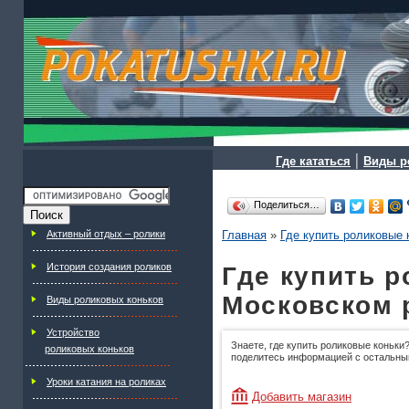
|
Где кататься
Виды р
Поделиться…
Активный отдых – ролики
Главная
»
Где купить роликовые 
История создания роликов
Где купить р
Московском 
Виды роликовых коньков
Устройство
Знаете, где купить роликовые коньки?
роликовых коньков
поделитесь информацией с остальны
Уроки катания на роликах
Добавить магазин