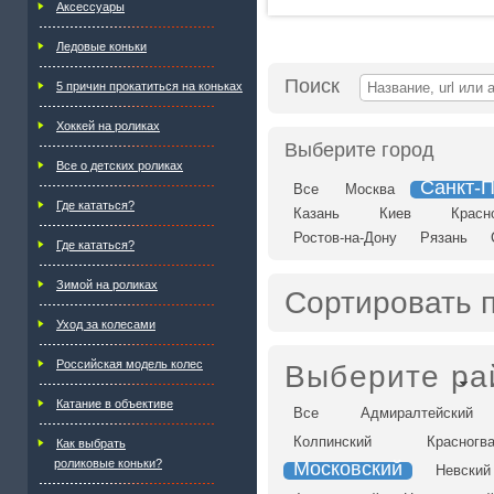
Аксессуары
Ледовые коньки
Поиск
5 причин прокатиться на коньках
Хоккей на роликах
Выберите город
Все о детских роликах
Санкт-П
Все
Москва
Где кататься?
Казань
Киев
Красн
Ростов-на-Дону
Рязань
Где кататься?
Зимой на роликах
Сортировать 
Уход за колесами
Российская модель колес
Выберите ра
Катание в объективе
Все
Адмиралтейский
Колпинский
Красногв
Как выбрать
роликовые коньки?
Московский
Невский