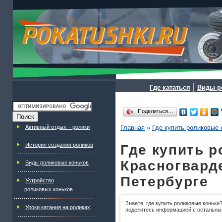
|
Где кататься
Виды р
Поделиться…
Активный отдых – ролики
Главная
»
Где купить роликовые 
История создания роликов
Где купить р
Красногварде
Виды роликовых коньков
Петербурге
Устройство
роликовых коньков
Знаете, где купить роликовые коньки?
Уроки катания на роликах
поделитесь информацией с остальны