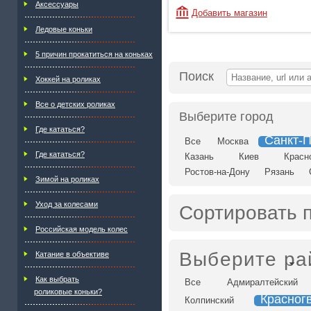
Аксессуары
Добавить магазин
Ледовые коньки
5 причин прокатиться на коньках
Поиск
Хоккей на роликах
Все о детских роликах
Выберите город
Где кататься?
Санкт-П
Все
Москва
Где кататься?
Казань
Киев
Красн
Ростов-на-Дону
Рязань
Зимой на роликах
Уход за колесами
Сортировать 
Российская модель колес
Выберите ра
Катание в объективе
Как выбрать
Все
Адмиралтейский
роликовые коньки?
Красног
Колпинский