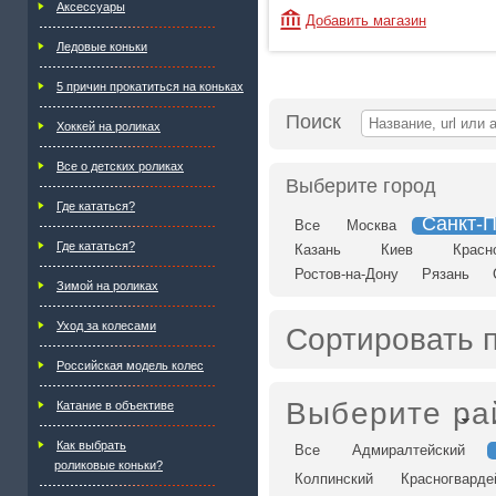
Аксессуары
Добавить магазин
Ледовые коньки
5 причин прокатиться на коньках
Поиск
Хоккей на роликах
Все о детских роликах
Выберите город
Где кататься?
Санкт-П
Все
Москва
Где кататься?
Казань
Киев
Красн
Ростов-на-Дону
Рязань
Зимой на роликах
Уход за колесами
Сортировать 
Российская модель колес
Выберите ра
Катание в объективе
Как выбрать
Все
Адмиралтейский
роликовые коньки?
Колпинский
Красногварде