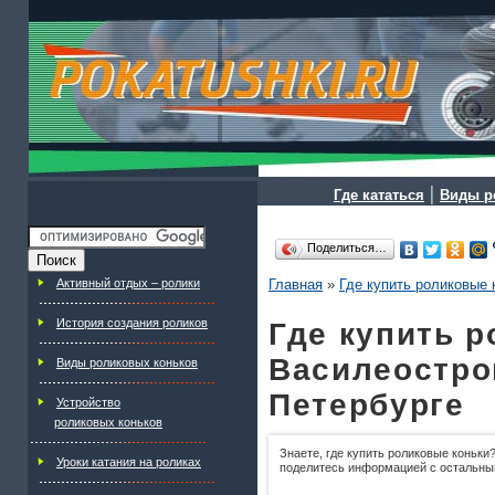
|
Где кататься
Виды р
Поделиться…
Активный отдых – ролики
Главная
»
Где купить роликовые 
История создания роликов
Где купить р
Василеостров
Виды роликовых коньков
Петербурге
Устройство
роликовых коньков
Знаете, где купить роликовые коньки?
Уроки катания на роликах
поделитесь информацией с остальны