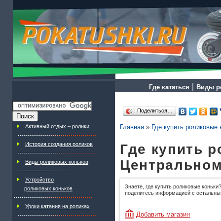
|
Где кататься
Виды р
Поделиться…
Активный отдых – ролики
Главная
»
Где купить роликовые 
История создания роликов
Где купить р
Центральном
Виды роликовых коньков
Устройство
Знаете, где купить роликовые коньки?
роликовых коньков
поделитесь информацией с остальны
Уроки катания на роликах
Добавить магазин