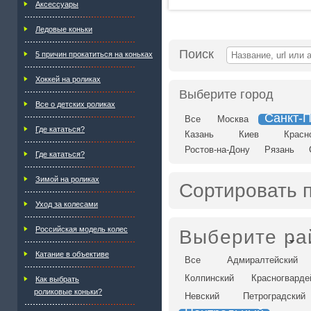
Аксессуары
Ледовые коньки
Поиск
5 причин прокатиться на коньках
Хоккей на роликах
Выберите город
Все о детских роликах
Санкт-П
Все
Москва
Где кататься?
Казань
Киев
Красн
Ростов-на-Дону
Рязань
Где кататься?
Зимой на роликах
Сортировать 
Уход за колесами
Российская модель колес
Выберите ра
Катание в объективе
Все
Адмиралтейский
Колпинский
Красногварде
Как выбрать
роликовые коньки?
Невский
Петроградский