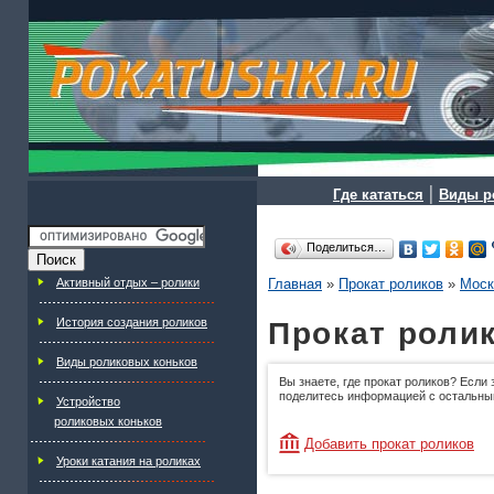
|
Где кататься
Виды р
Поделиться…
Активный отдых – ролики
Главная
»
Прокат роликов
»
Моск
История создания роликов
Прокат ролик
Виды роликовых коньков
Вы знаете, где прокат роликов? Если 
поделитесь информацией с остальны
Устройство
роликовых коньков
Добавить прокат роликов
Уроки катания на роликах