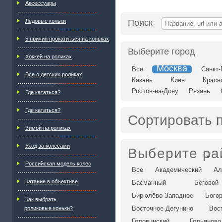
Аксессуары
Ледовые коньки
Поиск
5 причин прокатиться на коньках
Выберите город
Хоккей на роликах
Москва
Все
Санкт-
Все о детских роликах
Казань
Киев
Красн
Ростов-на-Дону
Рязань
Где кататься?
Где кататься?
Сортировать 
Зимой на роликах
Уход за колесами
Выберите ра
Российская модель колес
Все
Академический
Ал
Катание в объективе
Басманный
Беговой
Бирюлёво Западное
Бого
Как выбрать
Восточное Дегунино
Вос
роликовые коньки?
Головинский
Гольяново