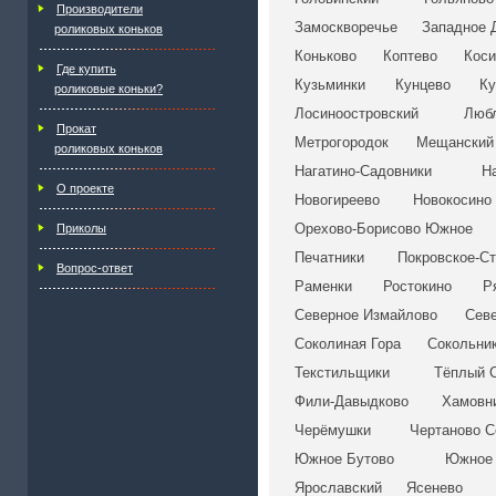
Производители
Замоскворечье
Западное 
роликовых коньков
Коньково
Коптево
Коси
Где купить
Кузьминки
Кунцево
Ку
роликовые коньки?
Лосиноостровский
Люб
Прокат
Метрогородок
Мещанский
роликовых коньков
Нагатино-Садовники
Н
О проекте
Новогиреево
Новокосино
Орехово-Борисово Южное
Приколы
Печатники
Покровское-С
Вопрос-ответ
Раменки
Ростокино
Р
Северное Измайлово
Сев
Соколиная Гора
Сокольни
Текстильщики
Тёплый 
Фили-Давыдково
Хамовн
Черёмушки
Чертаново С
Южное Бутово
Южное 
Ярославский
Ясенево