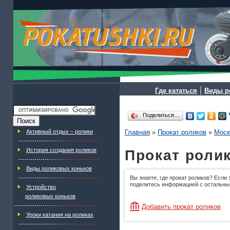
|
Где кататься
Виды р
Поделиться…
Активный отдых – ролики
Главная
»
Прокат роликов
»
Моск
История создания роликов
Прокат ролик
Виды роликовых коньков
Вы знаете, где прокат роликов? Если 
поделитесь информацией с остальны
Устройство
роликовых коньков
Добавить прокат роликов
Уроки катания на роликах