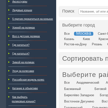
Аксессуары
Ледовые коньки
Поиск
5 причин прокатиться на коньках
Выберите город
Хоккей на роликах
Москва
Все
Санкт-
Все о детских роликах
Казань
Киев
Красн
Ростов-на-Дону
Рязань
Где кататься?
Где кататься?
Сортировать 
Зимой на роликах
Уход за колесами
Выберите ра
Российская модель колес
Все
Академический
А
Катание в объективе
Басманный
Беговой
Бирюлёво Западное
Бого
Как выбрать
Восточное Дегунино
Вос
роликовые коньки?
Головинский
Гольяново