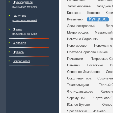
Производители
Замоскворечье
Западное 
роликовых коньков
Коньково
Коптево
Коси
Где купить
Кунцево
Кузьминки
роликовые коньки?
Лосиноостровский
Люб
Прокат
Метрогородок
Мещанский
роликовых коньков
Нагатино-Садовники
Н
О проекте
Новогиреево
Новокосино
Орехово-Борисово Южное
Приколы
Печатники
Покровское-С
Вопрос-ответ
Раменки
Ростокино
Р
Северное Измайлово
Сев
Соколиная Гора
Сокольни
Текстильщики
Тёплый 
Фили-Давыдково
Хамовн
Черёмушки
Чертаново С
Южное Бутово
Южное 
Ярославский
Ясенево