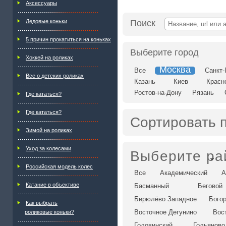
Аксессуары
Ледовые коньки
Поиск
5 причин прокатиться на коньках
Выберите город
Хоккей на роликах
Москва
Все
Санкт-
Все о детских роликах
Казань
Киев
Красн
Ростов-на-Дону
Рязань
Где кататься?
Где кататься?
Сортировать 
Зимой на роликах
Уход за колесами
Выберите ра
Российская модель колес
Все
Академический
А
Катание в объективе
Басманный
Беговой
Бирюлёво Западное
Бого
Как выбрать
Восточное Дегунино
Вос
роликовые коньки?
Головинский
Гольяново