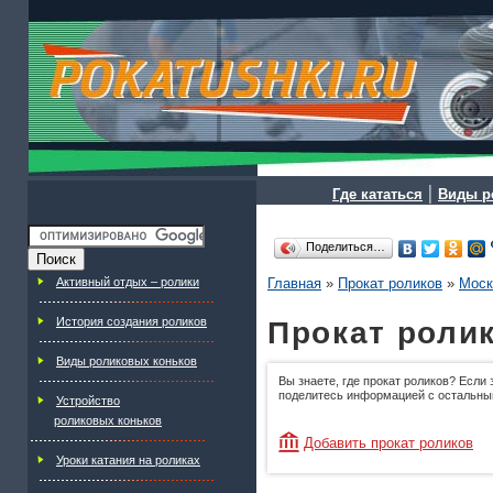
|
Где кататься
Виды р
Поделиться…
Активный отдых – ролики
Главная
»
Прокат роликов
»
Моск
История создания роликов
Прокат ролик
Виды роликовых коньков
Вы знаете, где прокат роликов? Если 
поделитесь информацией с остальны
Устройство
роликовых коньков
Добавить прокат роликов
Уроки катания на роликах