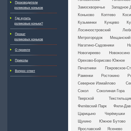
Производители
Замоскворечье
Западное 
роликовых коньков
Коньково
Коптево
Коси
Где купить
Кузьминки
Кунцево
Ку
роликовые коньки?
Лосиноостровский
Люб
Прокат
Метрогородок
Мещанский
роликовых коньков
Нагатино-Садовники
Н
О проекте
Новогиреево
Новокосино
Орехово-Борисово Южное
Приколы
Печатники
Покровское-С
Вопрос-ответ
Раменки
Ростокино
Р
Северное Измайлово
Се
Сокол
Соколиная Гора
Тверской
Текстильщи
Филёвский Парк
Фили-Дав
Царицыно
Черёмушки
Щукино
Южное Бутово
Ярославский
Ясенево