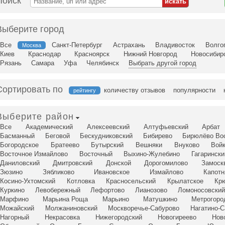
Поиск
Выберите город
Все
Санкт-Петербург
Астрахань
Владивосток
Волго
Москва
Киев
Краснодар
Красноярск
Нижний Новгород
Новосибир
Рязань
Самара
Уфа
Челябинск
Выбрать другой город
Сортировать по
количеству отзывов
популярности
рейтингу
Выберите район
Все
Академический
Алексеевский
Алтуфьевский
Арбат
Басманный
Беговой
Бескудниковский
Бибирево
Бирюлёво Во
Богородское
Братеево
Бутырский
Вешняки
Внуково
Вой
Восточное Измайлово
Восточный
Выхино-Жулебино
Гагарински
Даниловский
Дмитровский
Донской
Дорогомилово
Замоск
Зюзино
Зябликово
Ивановское
Измайлово
Капотн
Косино-Ухтомский
Котловка
Красносельский
Крылатское
Кр
Куркино
Левобережный
Лефортово
Лианозово
Ломоносовский
Марфино
Марьина Роща
Марьино
Матушкино
Метрогоро
Можайский
Молжаниновский
Москворечье-Сабурово
Нагатино-С
Нагорный
Некрасовка
Нижегородский
Новогиреево
Нов