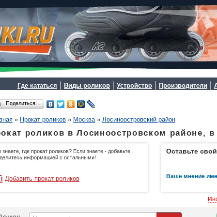
|
|
|
|
Где кататься
Виды роликов
Устройство
Производители
Поделиться…
вная
»
Прокат роликов
»
Москва
»
Лосиноостровский район
окат роликов в Лосиноостровском районе, в
Оставьте свой
 знаете, где прокат роликов? Если знаете - добавьте,
делитесь информацией с остальными!
Ваше мнение име
Добавить прокат роликов
Ин