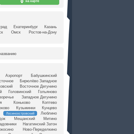
на карте
град
Екатеринбург
Казань
ск
Омск
Ростов-на-Дону
названию
Аэропорт
Бабушкинский
сточное
Бирюлёво Западное
ковский
Восточное Дегунино
й
Головинский
Гольяново
воречье
Западное Дегунино
я
Коньково
Коптево
юково
Кузьминки
Кунцево
Люблино
Лосиноостровский
док
Мещанский
Митино
адовники
Нагатинский Затон
окосино
Ново-Переделкино