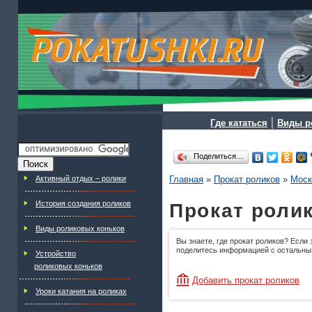
|
Где кататься
Виды р
Поделиться…
Активный отдых – ролики
Главная
»
Прокат роликов
»
Моск
История создания роликов
Прокат ролик
Виды роликовых коньков
Вы знаете, где прокат роликов? Если 
поделитесь информацией с остальны
Устройство
роликовых коньков
Добавить прокат роликов
Уроки катания на роликах