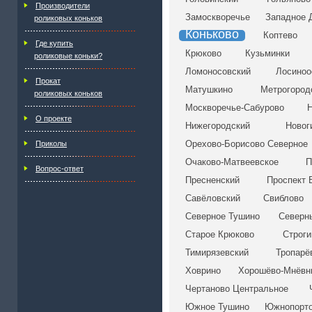
Производители
Замоскворечье
Западное 
роликовых коньков
Коньково
Коптево
Где купить
Крюково
Кузьминки
роликовые коньки?
Ломоносовский
Лосиноо
Прокат
Матушкино
Метрогород
роликовых коньков
Москворечье-Сабурово
Н
О проекте
Нижегородский
Новог
Орехово-Борисово Северное
Приколы
Очаково-Матвеевское
П
Вопрос-ответ
Пресненский
Проспект 
Савёловский
Свиблово
Северное Тушино
Северн
Старое Крюково
Строги
Тимирязевский
Тропарё
Ховрино
Хорошёво-Мнёвн
Чертаново Центральное
Южное Тушино
Южнопорт