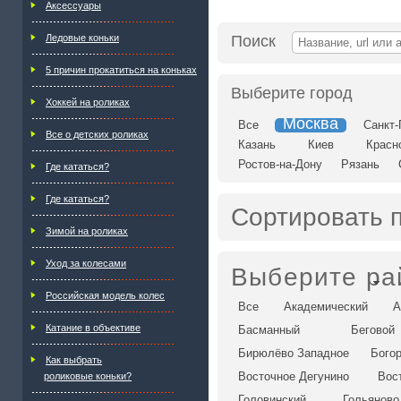
Аксессуары
Ледовые коньки
Поиск
5 причин прокатиться на коньках
Выберите город
Хоккей на роликах
Москва
Все
Санкт-
Все о детских роликах
Казань
Киев
Красн
Ростов-на-Дону
Рязань
Где кататься?
Где кататься?
Сортировать 
Зимой на роликах
Уход за колесами
Выберите ра
Российская модель колес
Все
Академический
А
Катание в объективе
Басманный
Беговой
Бирюлёво Западное
Бого
Как выбрать
Восточное Дегунино
Вос
роликовые коньки?
Головинский
Гольяново