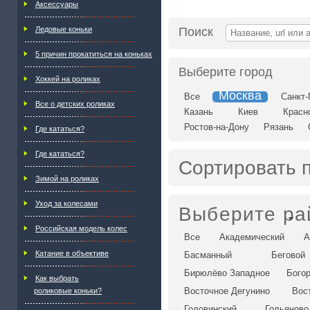
Аксессуары
Ледовые коньки
Поиск
5 причин прокатиться на коньках
Выберите город
Хоккей на роликах
Москва
Все
Санкт-
Все о детских роликах
Казань
Киев
Красн
Ростов-на-Дону
Рязань
Где кататься?
Где кататься?
Сортировать 
Зимой на роликах
Уход за колесами
Выберите ра
Российская модель колес
Все
Академический
А
Катание в объективе
Басманный
Беговой
Бирюлёво Западное
Бого
Как выбрать
Восточное Дегунино
Вос
роликовые коньки?
Головинский
Гольяново