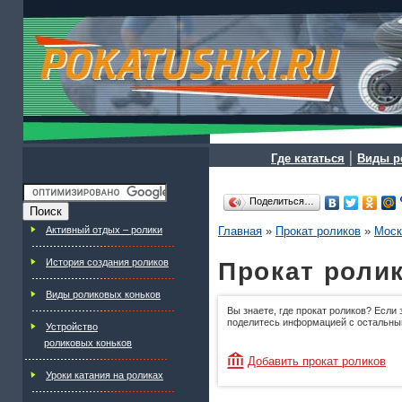
|
Где кататься
Виды р
Поделиться…
Активный отдых – ролики
Главная
»
Прокат роликов
»
Моск
История создания роликов
Прокат роли
Виды роликовых коньков
Вы знаете, где прокат роликов? Если 
поделитесь информацией с остальны
Устройство
роликовых коньков
Добавить прокат роликов
Уроки катания на роликах