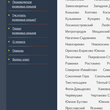
Производители
Замоскворечье
Западное 
роликовых коньков
Коньково
Коптево
Коси
Где купить
Кузьминки
Кунцево
Ку
роликовые коньки?
Лосиноостровский
Любл
Прокат
Метрогородок
Мещанский
роликовых коньков
Нагатино-Садовники
Н
О проекте
Новогиреево
Новокосино
Орехово-Борисово Южное
Приколы
Печатники
Покровское-С
Вопрос-ответ
Раменки
Ростокино
Р
Северное Измайлово
Сев
Соколиная Гора
Сокольни
Текстильщики
Тёплый 
Фили-Давыдково
Хамовн
Черёмушки
Чертаново С
Южное Бутово
Южное 
Ярославский
Ясенево