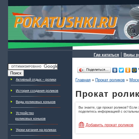
|
Где кататься
Виды р
Поделиться…
Активный отдых – ролики
Главная
»
Прокат роликов
»
Моск
История создания роликов
Прокат ролик
Виды роликовых коньков
Вы знаете, где прокат роликов? Если 
поделитесь информацией с остальны
Устройство
роликовых коньков
Добавить прокат роликов
Уроки катания на роликах