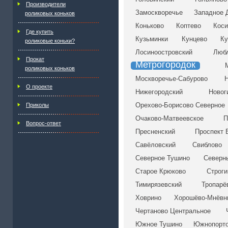
Производители
Замоскворечье
Западное 
роликовых коньков
Коньково
Коптево
Коси
Где купить
Кузьминки
Кунцево
Ку
роликовые коньки?
Лосиноостровский
Люб
Прокат
Метрогородок
роликовых коньков
Москворечье-Сабурово
Н
О проекте
Нижегородский
Новог
Орехово-Борисово Северное
Приколы
Очаково-Матвеевское
П
Вопрос-ответ
Пресненский
Проспект 
Савёловский
Свиблово
Северное Тушино
Северн
Старое Крюково
Строги
Тимирязевский
Тропарё
Ховрино
Хорошёво-Мнёвн
Чертаново Центральное
Южное Тушино
Южнопорт