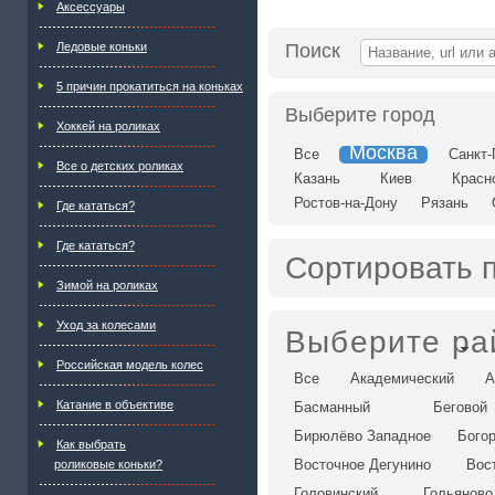
Аксессуары
Ледовые коньки
Поиск
5 причин прокатиться на коньках
Выберите город
Хоккей на роликах
Москва
Все
Санкт-
Все о детских роликах
Казань
Киев
Красн
Ростов-на-Дону
Рязань
Где кататься?
Где кататься?
Сортировать 
Зимой на роликах
Уход за колесами
Выберите ра
Российская модель колес
Все
Академический
А
Катание в объективе
Басманный
Беговой
Бирюлёво Западное
Бого
Как выбрать
Восточное Дегунино
Вос
роликовые коньки?
Головинский
Гольяново