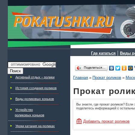
|
Где кататься
Виды р
Поделиться…
Активный отдых – ролики
Главная
»
Прокат роликов
»
Моск
История создания роликов
Прокат ролик
Виды роликовых коньков
Вы знаете, где прокат роликов? Если 
поделитесь информацией с остальны
Устройство
роликовых коньков
Добавить прокат роликов
Уроки катания на роликах