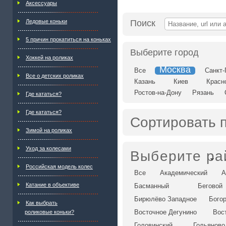
Аксессуары
Ледовые коньки
Поиск
5 причин прокатиться на коньках
Выберите город
Хоккей на роликах
Москва
Все
Санкт-
Все о детских роликах
Казань
Киев
Красн
Ростов-на-Дону
Рязань
Где кататься?
Где кататься?
Сортировать 
Зимой на роликах
Уход за колесами
Выберите ра
Российская модель колес
Все
Академический
А
Катание в объективе
Басманный
Беговой
Бирюлёво Западное
Бого
Как выбрать
Восточное Дегунино
Вос
роликовые коньки?
Головинский
Гольяново