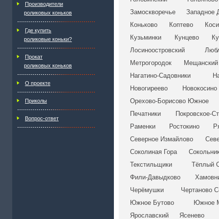
Производители
Замоскворечье
Западное 
роликовых коньков
Коньково
Коптево
Коси
Где купить
Кузьминки
Кунцево
Ку
роликовые коньки?
Лосиноостровский
Люб
Прокат
Метрогородок
Мещанский
роликовых коньков
Нагатино-Садовники
Н
О проекте
Новогиреево
Новокосино
Орехово-Борисово Южное
Приколы
Печатники
Покровское-С
Вопрос-ответ
Раменки
Ростокино
Р
Северное Измайлово
Сев
Соколиная Гора
Сокольни
Текстильщики
Тёплый 
Фили-Давыдково
Хамовн
Черёмушки
Чертаново С
Южное Бутово
Южное 
Ярославский
Ясенево