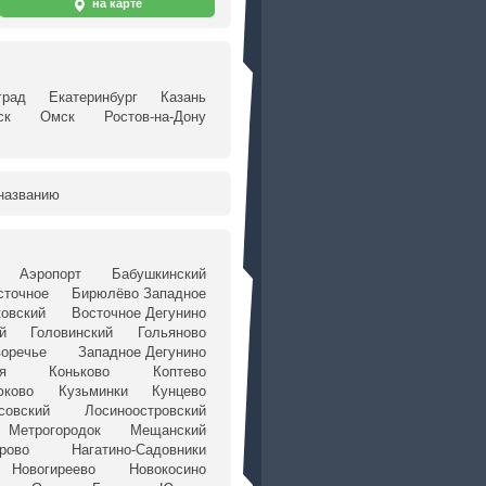
на карте
град
Екатеринбург
Казань
ск
Омск
Ростов-на-Дону
названию
Аэропорт
Бабушкинский
сточное
Бирюлёво Западное
ковский
Восточное Дегунино
й
Головинский
Гольяново
оречье
Западное Дегунино
я
Коньково
Коптево
юково
Кузьминки
Кунцево
совский
Лосиноостровский
Метрогородок
Мещанский
рово
Нагатино-Садовники
Новогиреево
Новокосино