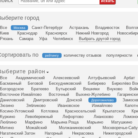
Поиск
Выберите город
Все
Санкт-Петербург
Астрахань
Владивосток
Волго
Москва
Киев
Краснодар
Красноярск
Нижний Новгород
Новосибир
Рязань
Самара
Уфа
Челябинск
Выбрать другой город
Сортировать по
количеству отзывов
популярности
рейтингу
Выберите район
Все
Академический
Алексеевский
Алтуфьевский
Арбат
Басманный
Беговой
Бескудниковский
Бибирево
Бирюлёво Во
Богородское
Братеево
Бутырский
Вешняки
Внуково
Вой
Восточное Измайлово
Восточный
Выхино-Жулебино
Гагарински
Даниловский
Дмитровский
Донской
Замоскв
Дорогомилово
Зюзино
Зябликово
Ивановское
Измайлово
Капотн
Косино-Ухтомский
Котловка
Красносельский
Крылатское
Кр
Куркино
Левобережный
Лефортово
Лианозово
Ломоно
Люблино
Марфино
Марьина Роща
Марьино
Матушкино
Митино
Можайский
Молжаниновский
Москворечье-Сабу
Нагатинский Затон
Нагорный
Некрасовка
Нижегородский