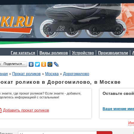
|
|
|
|
Где кататься
Виды роликов
Устройство
Производители
Поделиться…
вная
»
Прокат роликов
»
Москва
»
Дорогомилово
окат роликов в Дорогомилово, в Москве
Оставьте свой
 знаете, где прокат роликов? Если знаете - добавьте,
делитесь информацией с остальными!
Ваше мнение име
Добавить прокат роликов
Ин