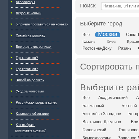
Аксессуары
Поиск
Ледовые коньки
Выберите город
5 причин прокатиться на коньках
Москва
Все
Санкт-
Хоккей на роликах
Казань
Киев
Красн
Все о детских роликах
Ростов-на-Дону
Рязань
Где кататься?
Сортировать 
Где кататься?
Зимой на роликах
Выберите ра
Уход за колесами
Все
Академический
А
Российская модель колес
Басманный
Беговой
Бирюлёво Западное
Бого
Катание в объективе
Восточное Дегунино
Вос
Как выбрать
Головинский
Гольяново
роликовые коньки?
Замоскворечье
Западное 