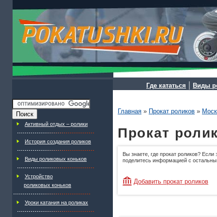
|
Где кататься
Виды р
Главная
»
Прокат роликов
»
Моск
Активный отдых – ролики
Прокат ролик
История создания роликов
Вы знаете, где прокат роликов? Если 
Виды роликовых коньков
поделитесь информацией с остальны
Устройство
Добавить прокат роликов
роликовых коньков
Уроки катания на роликах