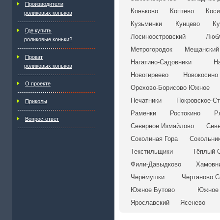
Производители
Коньково
Коптево
Коси
роликовых коньков
Кузьминки
Кунцево
Ку
Где купить
Лосиноостровский
Люб
роликовые коньки?
Метрогородок
Мещанский
Прокат
Нагатино-Садовники
Н
роликовых коньков
Новогиреево
Новокосино
О проекте
Орехово-Борисово Южное
Печатники
Покровское-С
Приколы
Раменки
Ростокино
Р
Вопрос-ответ
Северное Измайлово
Сев
Соколиная Гора
Сокольни
Текстильщики
Тёплый 
Фили-Давыдково
Хамовн
Черёмушки
Чертаново С
Южное Бутово
Южное 
Ярославский
Ясенево