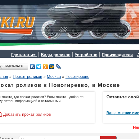
|
|
|
|
Где кататься
Виды роликов
Устройство
Производители
Поделиться…
вная
»
Прокат роликов
»
Москва
»
Новогиреево
окат роликов в Новогиреево, в Москве
Оставьте свой
 знаете, где прокат роликов? Если знаете - добавьте,
делитесь информацией с остальными!
Ваше мнение име
Добавить прокат роликов
Ин