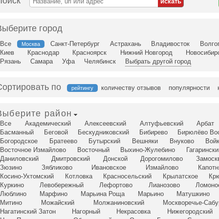
Поиск
Выберите город
Все
Санкт-Петербург
Астрахань
Владивосток
Волго
Москва
Киев
Краснодар
Красноярск
Нижний Новгород
Новосибир
Рязань
Самара
Уфа
Челябинск
Выбрать другой город
Сортировать по
количеству отзывов
популярности
рейтингу
Выберите район
Все
Академический
Алексеевский
Алтуфьевский
Арбат
Басманный
Беговой
Бескудниковский
Бибирево
Бирюлёво Во
Богородское
Братеево
Бутырский
Вешняки
Внуково
Вой
Восточное Измайлово
Восточный
Выхино-Жулебино
Гагарински
Даниловский
Дмитровский
Донской
Дорогомилово
Замоск
Зюзино
Зябликово
Ивановское
Измайлово
Капотн
Косино-Ухтомский
Котловка
Красносельский
Крылатское
Кр
Куркино
Левобережный
Лефортово
Лианозово
Ломоно
Люблино
Марфино
Марьина Роща
Марьино
Матушкино
Митино
Можайский
Молжаниновский
Москворечье-Сабу
Нагатинский Затон
Нагорный
Некрасовка
Нижегородский