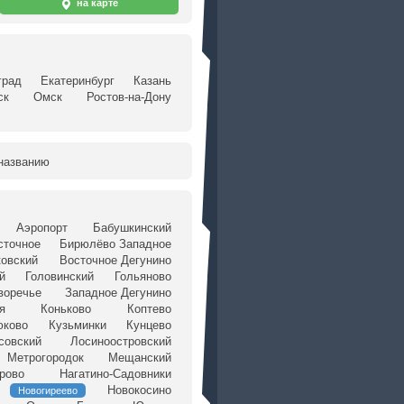
на карте
град
Екатеринбург
Казань
ск
Омск
Ростов-на-Дону
названию
Аэропорт
Бабушкинский
сточное
Бирюлёво Западное
ковский
Восточное Дегунино
й
Головинский
Гольяново
воречье
Западное Дегунино
я
Коньково
Коптево
юково
Кузьминки
Кунцево
совский
Лосиноостровский
Метрогородок
Мещанский
рово
Нагатино-Садовники
Новокосино
Новогиреево