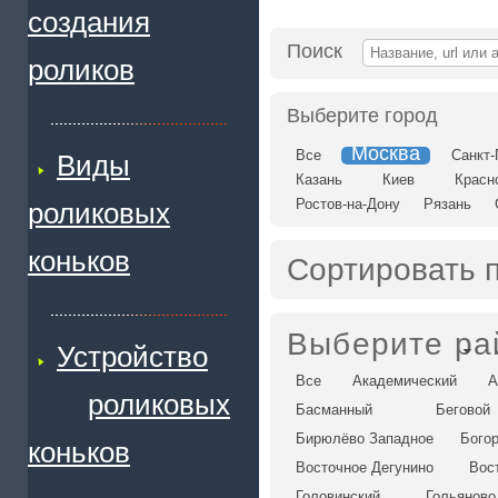
создания
Поиск
роликов
Выберите город
Москва
Все
Санкт-
Виды
Казань
Киев
Красн
Ростов-на-Дону
Рязань
роликовых
коньков
Сортировать 
Выберите ра
Устройство
Все
Академический
А
роликовых
Басманный
Беговой
Бирюлёво Западное
Бого
коньков
Восточное Дегунино
Вос
Головинский
Гольяново