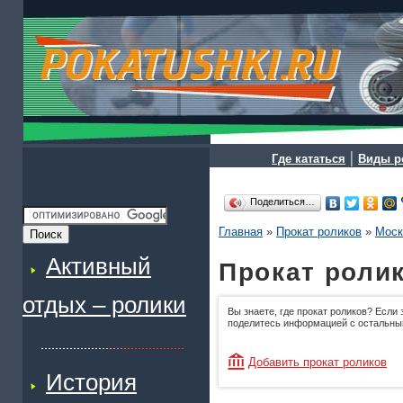
|
Где кататься
Виды р
Поделиться…
Главная
»
Прокат роликов
»
Моск
Активный
Прокат ролик
отдых – ролики
Вы знаете, где прокат роликов? Если 
поделитесь информацией с остальны
Добавить прокат роликов
История