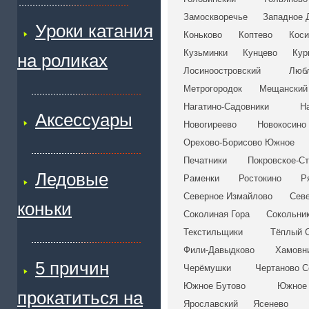
Замоскворечье
Западное 
Уроки катания
Коньково
Коптево
Коси
Кузьминки
Кунцево
Кур
на роликах
Лосиноостровский
Люб
Метрогородок
Мещанский
Нагатино-Садовники
Н
Аксессуары
Новогиреево
Новокосино
Орехово-Борисово Южное
Печатники
Покровское-С
Ледовые
Раменки
Ростокино
Р
Северное Измайлово
Сев
коньки
Соколиная Гора
Сокольни
Текстильщики
Тёплый 
Фили-Давыдково
Хамовн
5 причин
Черёмушки
Чертаново С
Южное Бутово
Южное 
прокатиться на
Ярославский
Ясенево