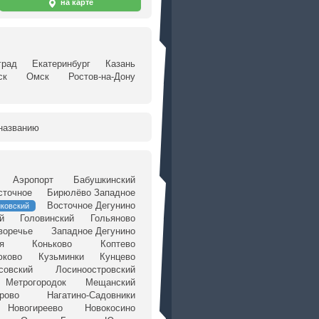
на карте
град
Екатеринбург
Казань
ск
Омск
Ростов-на-Дону
названию
Аэропорт
Бабушкинский
сточное
Бирюлёво Западное
Восточное Дегунино
ковский
й
Головинский
Гольяново
воречье
Западное Дегунино
я
Коньково
Коптево
юково
Кузьминки
Кунцево
совский
Лосиноостровский
Метрогородок
Мещанский
рово
Нагатино-Садовники
Новогиреево
Новокосино