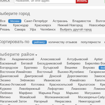
Поиск
Выберите город
Все
Санкт-Петербург
Астрахань
Владивосток
Волго
Москва
Киев
Краснодар
Красноярск
Нижний Новгород
Новосибир
Рязань
Самара
Уфа
Челябинск
Выбрать другой город
Сортировать по
количеству отзывов
популярности
рейтингу
Выберите район
Все
Академический
Алексеевский
Алтуфьевский
Арбат
Басманный
Беговой
Бескудниковский
Бибирево
Бирюлёво Во
Богородское
Братеево
Бутырский
Вешняки
Внуково
Вой
Восточное Измайлово
Восточный
Выхино-Жулебино
Гагарински
Даниловский
Дмитровский
Донской
Дорогомилово
Замоск
Зюзино
Зябликово
Ивановское
Измайлово
Капотн
Косино-Ухтомский
Котловка
Красносельский
Крылатское
Кр
Куркино
Левобережный
Лефортово
Лианозово
Ломоно
Люблино
Марфино
Марьина Роща
Марьино
Матушкино
Митино
Можайский
Молжаниновский
Москворечье-Сабу
Нагатинский Затон
Нагорный
Некрасовка
Нижегородский