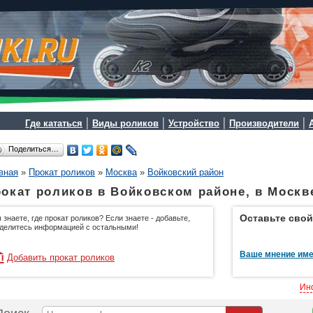
|
|
|
|
Где кататься
Виды роликов
Устройство
Производители
Поделиться…
вная
»
Прокат роликов
»
Москва
»
Войковский район
окат роликов в Войковском районе, в Москв
Оставьте свой
 знаете, где прокат роликов? Если знаете - добавьте,
делитесь информацией с остальными!
Ваше мнение име
Добавить прокат роликов
Ин