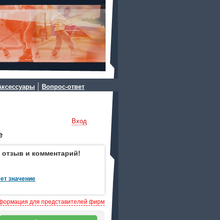
|
Аксессуары
Вопрос-ответ
Вход
е
 отзыв и комментарий!
ет значение
формация для представителей фирм