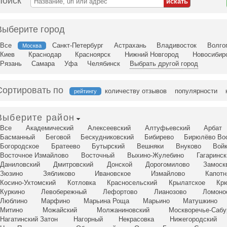
Поиск
Выберите город
Все
Санкт-Петербург
Астрахань
Владивосток
Волго
Москва
Киев
Краснодар
Красноярск
Нижний Новгород
Новосибир
Рязань
Самара
Уфа
Челябинск
Выбрать другой город
Сортировать по
количеству отзывов
популярности
рейтингу
Выберите район
Все
Академический
Алексеевский
Алтуфьевский
Арбат
Басманный
Беговой
Бескудниковский
Бибирево
Бирюлёво Во
Богородское
Братеево
Бутырский
Вешняки
Внуково
Вой
Восточное Измайлово
Восточный
Выхино-Жулебино
Гагаринск
Даниловский
Дмитровский
Донской
Дорогомилово
Замоск
Зюзино
Зябликово
Ивановское
Измайлово
Капотн
Косино-Ухтомский
Котловка
Красносельский
Крылатское
Кр
Куркино
Левобережный
Лефортово
Лианозово
Ломоно
Люблино
Марфино
Марьина Роща
Марьино
Матушкино
Митино
Можайский
Молжаниновский
Москворечье-Сабу
Нагатинский Затон
Нагорный
Некрасовка
Нижегородский