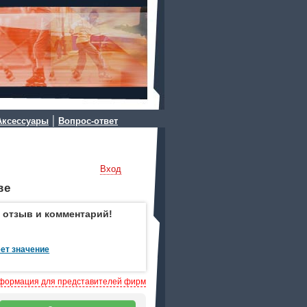
|
Аксессуары
Вопрос-ответ
Вход
ве
 отзыв и комментарий!
ет значение
формация для представителей фирм