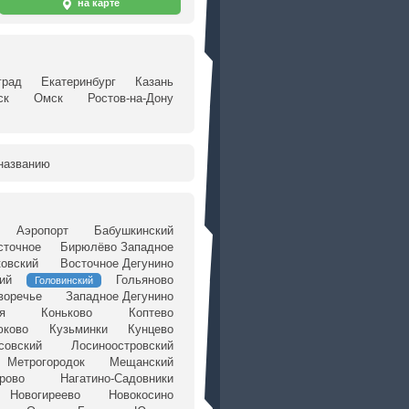
на карте
град
Екатеринбург
Казань
ск
Омск
Ростов-на-Дону
названию
Аэропорт
Бабушкинский
сточное
Бирюлёво Западное
ковский
Восточное Дегунино
ий
Гольяново
Головинский
воречье
Западное Дегунино
я
Коньково
Коптево
юково
Кузьминки
Кунцево
совский
Лосиноостровский
Метрогородок
Мещанский
рово
Нагатино-Садовники
Новогиреево
Новокосино