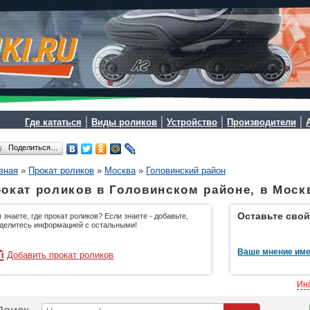
|
|
|
|
Где кататься
Виды роликов
Устройство
Производители
Поделиться…
вная
»
Прокат роликов
»
Москва
»
Головинский район
окат роликов в Головинском районе, в Моск
Оставьте свой
 знаете, где прокат роликов? Если знаете - добавьте,
делитесь информацией с остальными!
Ваше мнение име
Добавить прокат роликов
Ин