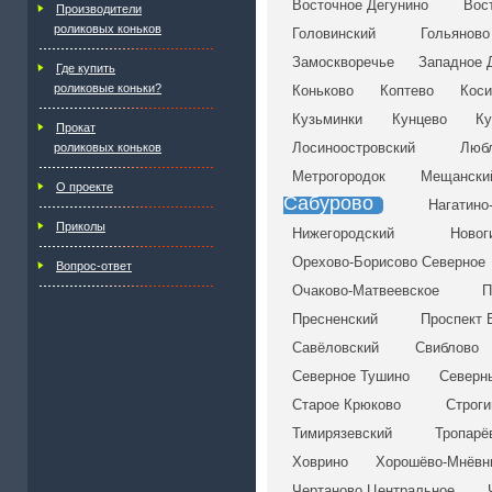
Восточное Дегунино
Вос
Производители
роликовых коньков
Головинский
Гольяново
Замоскворечье
Западное 
Где купить
роликовые коньки?
Коньково
Коптево
Коси
Кузьминки
Кунцево
Ку
Прокат
Лосиноостровский
Люб
роликовых коньков
Метрогородок
Мещански
О проекте
Сабурово
Нагатино
Приколы
Нижегородский
Новог
Орехово-Борисово Северное
Вопрос-ответ
Очаково-Матвеевское
П
Пресненский
Проспект 
Савёловский
Свиблово
Северное Тушино
Северн
Старое Крюково
Строги
Тимирязевский
Тропарё
Ховрино
Хорошёво-Мнёвн
Чертаново Центральное