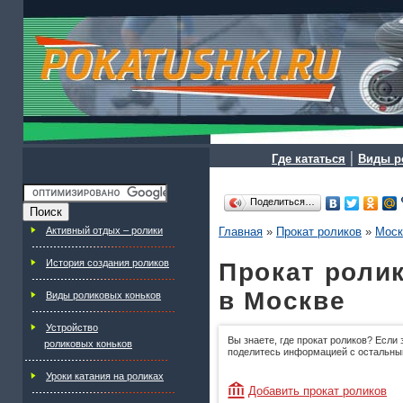
|
Где кататься
Виды р
Поделиться…
Активный отдых – ролики
Главная
»
Прокат роликов
»
Моск
История создания роликов
Прокат роли
в Москве
Виды роликовых коньков
Устройство
Вы знаете, где прокат роликов? Если 
роликовых коньков
поделитесь информацией с остальны
Уроки катания на роликах
Добавить прокат роликов