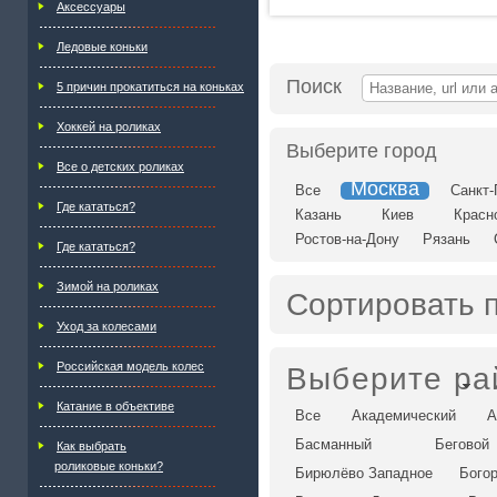
Аксессуары
Ледовые коньки
Поиск
5 причин прокатиться на коньках
Хоккей на роликах
Выберите город
Все о детских роликах
Москва
Все
Санкт-
Где кататься?
Казань
Киев
Красн
Ростов-на-Дону
Рязань
Где кататься?
Зимой на роликах
Сортировать 
Уход за колесами
Российская модель колес
Выберите ра
Катание в объективе
Все
Академический
А
Басманный
Беговой
Как выбрать
роликовые коньки?
Бирюлёво Западное
Бого