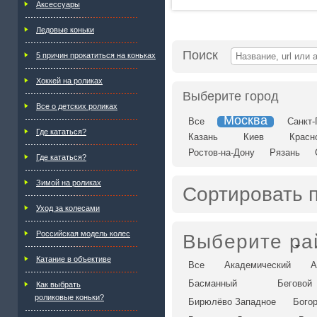
Аксессуары
Ледовые коньки
Поиск
5 причин прокатиться на коньках
Хоккей на роликах
Выберите город
Все о детских роликах
Москва
Все
Санкт-
Где кататься?
Казань
Киев
Красн
Ростов-на-Дону
Рязань
Где кататься?
Зимой на роликах
Сортировать 
Уход за колесами
Российская модель колес
Выберите ра
Катание в объективе
Все
Академический
А
Басманный
Беговой
Как выбрать
роликовые коньки?
Бирюлёво Западное
Бого