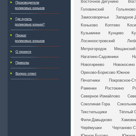
Восточное Дегунино
Вос
Производители
роликовых коньков
Головинский
Гольяново
Замоскворечье
Западное 
Где купить
роликовые коньки?
Коньково
Коптево
Коси
Кузьминки
Кунцево
Ку
Прокат
Лосиноостровский
Люб
роликовых коньков
Метрогородок
Мещанский
О проекте
Нагатино-Садовники
Н
Приколы
Новогиреево
Новокосино
Орехово-Борисово Южное
Вопрос-ответ
Печатники
Покровское-С
Раменки
Ростокино
Р
Северное Измайлово
Сев
Соколиная Гора
Сокольни
Текстильщики
Тёплый 
Фили-Давыдково
Хамовн
Черёмушки
Чертаново С
Южное Бутово
Южное 