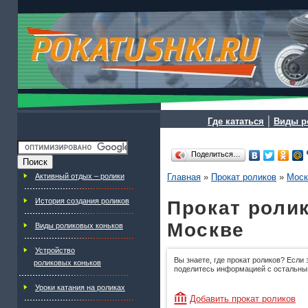
|
Где кататься
Виды р
Поделиться…
Активный отдых – ролики
Главная
»
Прокат роликов
»
Моск
История создания роликов
Прокат ролик
Москве
Виды роликовых коньков
Устройство
Вы знаете, где прокат роликов? Если 
роликовых коньков
поделитесь информацией с остальны
Уроки катания на роликах
Добавить прокат роликов