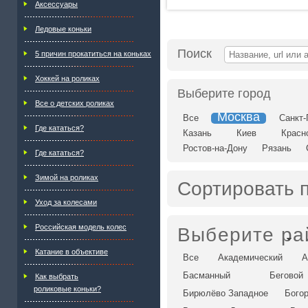
Аксессуары
Ледовые коньки
Поиск
5 причин прокатиться на коньках
Хоккей на роликах
Выберите город
Все о детских роликах
Москва
Все
Санкт-
Где кататься?
Казань
Киев
Красн
Ростов-на-Дону
Рязань
Где кататься?
Зимой на роликах
Сортировать 
Уход за колесами
Российская модель колес
Выберите ра
Катание в объективе
Все
Академический
А
Басманный
Беговой
Как выбрать
роликовые коньки?
Бирюлёво Западное
Бого