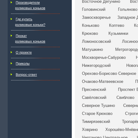
Восточное Дегунино
Вос
Производители
роликовых коньков
Головинский
Гольяново
Замоскворечье
Западное 
Где купить
роликовые коньки?
Коньково
Коптево
К
Крюково
Кузьминки
Прокат
Ломоносовский
Лосиноо
роликовых коньков
Матушкино
Метрогород
О проекте
Москворечье-Сабурово
Н
Приколы
Нижегородский
Новог
Орехово-Борисово Северное
Вопрос-ответ
Очаково-Матвеевское
П
Пресненский
Проспект 
Савёловский
Свиблово
Северное Тушино
Северн
Старое Крюково
Строги
Тимирязевский
Тропарё
Ховрино
Хорошёво-Мнёвн
Чертаново Центральное