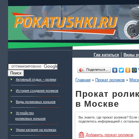
|
Где кататься
Виды р
Поделиться…
Активный отдых – ролики
Главная
»
Прокат роликов
»
Моск
История создания роликов
Прокат роли
в Москве
Виды роликовых коньков
Устройство
Вы знаете, где прокат роликов? Если 
роликовых коньков
поделитесь информацией с остальны
Уроки катания на роликах
Добавить прокат роликов