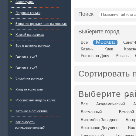
Аксессуары
Ледовые коньки
Поиск
5 причин прокатиться на коньках
Выберите город
Хоккей на роликах
Москва
Все
Санкт-
Все о детских роликах
Казань
Киев
Красн
Ростов-на-Дону
Рязань
Где кататься?
Где кататься?
Сортировать 
Зимой на роликах
Уход за колесами
Выберите ра
Российская модель колес
Все
Академический
А
Катание в объективе
Басманный
Беговой
Бирюлёво Западное
Бого
Как выбрать
Восточное Дегунино
Вос
роликовые коньки?
Головинский
Гольяново