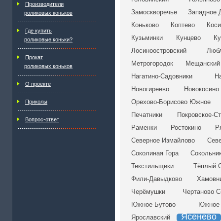
Производители
Замоскворечье
Западное 
роликовых коньков
Коньково
Коптево
Коси
Где купить
Кузьминки
Кунцево
Ку
роликовые коньки?
Лосиноостровский
Люб
Прокат
Метрогородок
Мещанский
роликовых коньков
Нагатино-Садовники
Н
О проекте
Новогиреево
Новокосино
Орехово-Борисово Южное
Приколы
Печатники
Покровское-С
Вопрос-ответ
Раменки
Ростокино
Р
Северное Измайлово
Сев
Соколиная Гора
Сокольни
Текстильщики
Тёплый 
Фили-Давыдково
Хамовн
Черёмушки
Чертаново С
Южное Бутово
Южное 
Ясенево
Ярославский