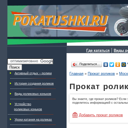
|
Где кататься
Виды р
Поделиться…
Активный отдых – ролики
Главная
»
Прокат роликов
»
Моск
История создания роликов
Прокат ролик
Виды роликовых коньков
Вы знаете, где прокат роликов? Если 
поделитесь информацией с остальны
Устройство
роликовых коньков
Добавить прокат роликов
Уроки катания на роликах