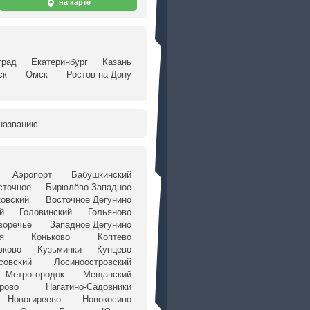
на карте
град
Екатеринбург
Казань
ск
Омск
Ростов-на-Дону
названию
Аэропорт
Бабушкинский
сточное
Бирюлёво Западное
ковский
Восточное Дегунино
й
Головинский
Гольяново
воречье
Западное Дегунино
я
Коньково
Коптево
юково
Кузьминки
Кунцево
совский
Лосиноостровский
Метрогородок
Мещанский
рово
Нагатино-Садовники
Новогиреево
Новокосино