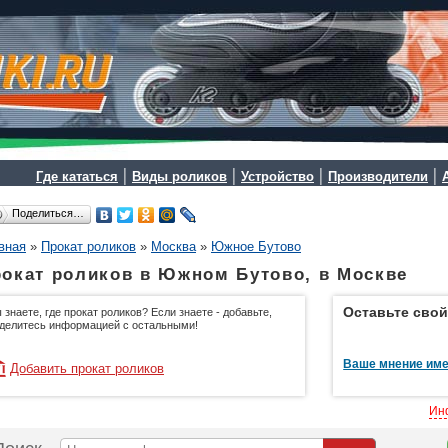
|
|
|
|
Где кататься
Виды роликов
Устройство
Производители
Поделиться…
вная
»
Прокат роликов
»
Москва
»
Южное Бутово
окат роликов в Южном Бутово, в Москве
Оставьте свой
 знаете, где прокат роликов? Если знаете - добавьте,
делитесь информацией с остальными!
Ваше мнение име
Добавить прокат роликов
Ин