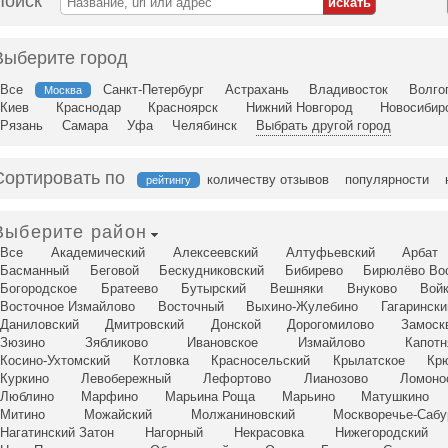
Поиск
Выберите город
Все
Санкт-Петербург
Астрахань
Владивосток
Волго
Москва
Киев
Краснодар
Красноярск
Нижний Новгород
Новосибир
Рязань
Самара
Уфа
Челябинск
Выбрать другой город
Сортировать по
количеству отзывов
популярности
рейтингу
Выберите район
Все
Академический
Алексеевский
Алтуфьевский
Арбат
Басманный
Беговой
Бескудниковский
Бибирево
Бирюлёво Во
Богородское
Братеево
Бутырский
Вешняки
Внуково
Вой
Восточное Измайлово
Восточный
Выхино-Жулебино
Гагарински
Даниловский
Дмитровский
Донской
Дорогомилово
Замоск
Зюзино
Зябликово
Ивановское
Измайлово
Капотн
Косино-Ухтомский
Котловка
Красносельский
Крылатское
Кр
Куркино
Левобережный
Лефортово
Лианозово
Ломоно
Люблино
Марфино
Марьина Роща
Марьино
Матушкино
Митино
Можайский
Молжаниновский
Москворечье-Сабу
Нагатинский Затон
Нагорный
Некрасовка
Нижегородский