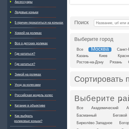
Аксессуары
Ледовые коньки
Поиск
5 причин прокатиться на коньках
Хоккей на роликах
Выберите город
Все о детских роликах
Москва
Все
Санкт-
Где кататься?
Казань
Киев
Красн
Ростов-на-Дону
Рязань
Где кататься?
Зимой на роликах
Сортировать 
Уход за колесами
Российская модель колес
Выберите ра
Катание в объективе
Все
Академический
А
Басманный
Беговой
Как выбрать
роликовые коньки?
Бирюлёво Западное
Бого