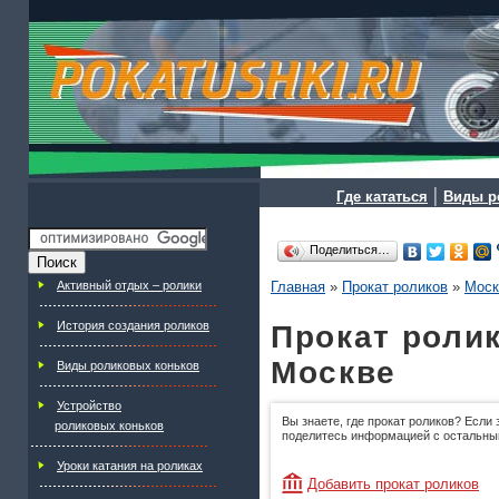
|
Где кататься
Виды р
Поделиться…
Активный отдых – ролики
Главная
»
Прокат роликов
»
Моск
История создания роликов
Прокат ролик
Москве
Виды роликовых коньков
Устройство
Вы знаете, где прокат роликов? Если 
роликовых коньков
поделитесь информацией с остальны
Уроки катания на роликах
Добавить прокат роликов