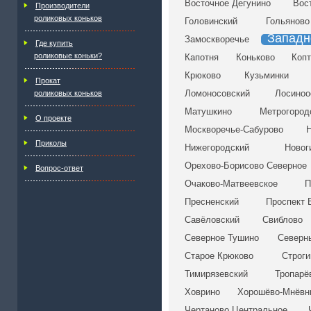
Восточное Дегунино
Вос
Производители
роликовых коньков
Головинский
Гольяново
Западн
Замоскворечье
Где купить
роликовые коньки?
Капотня
Коньково
Копт
Крюково
Кузьминки
Прокат
Ломоносовский
Лосиноо
роликовых коньков
Матушкино
Метрогород
О проекте
Москворечье-Сабурово
Н
Приколы
Нижегородский
Новог
Орехово-Борисово Северное
Вопрос-ответ
Очаково-Матвеевское
П
Пресненский
Проспект 
Савёловский
Свиблово
Северное Тушино
Северн
Старое Крюково
Строги
Тимирязевский
Тропарё
Ховрино
Хорошёво-Мнёвн
Чертаново Центральное